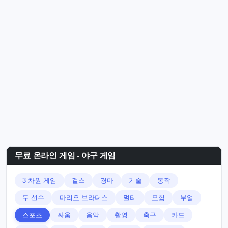
무료 온라인 게임 - 야구 게임
3 차원 게임
걸스
경마
기술
동작
두 선수
마리오 브라더스
멀티
모험
부엌
스포츠
싸움
음악
촬영
축구
카드