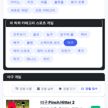
카지노
키즈
퍼즐
플랫폼
화가 조류
새로운 게임!
모든 카테고리
의 하위 카테고리
스포츠 게임
모두보기
골프
농구
당구와 풀
럭비
배구
볼링
스케이트 보드
야구
에어 스포츠
워터 스포츠
자전거
축구
탁구
테니스
하키
야구 게임
정렬 이름
정렬 날짜
정렬 인기
정렬 점수
야구 Pinch Hitter 2