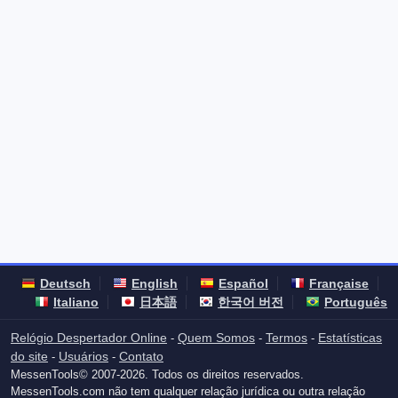
Deutsch
English
Español
Française
Italiano
日本語
한국어 버전
Português
Relógio Despertador Online
Quem Somos
Termos
Estatísticas
-
-
-
do site
Usuários
Contato
-
-
MessenTools© 2007-2026. Todos os direitos reservados.
MessenTools.com não tem qualquer relação jurídica ou outra relação