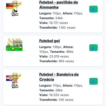
Futebol - pavilhão da
Alemanha
Largura:
110px,
Altura:
110px,
Tamanho:
24kb
Visto:
19.721 vezes
Transferido:
1.162 vezes
Futebol gol
Largura:
136px,
Altura:
102px,
Tamanho:
48kb
Visto:
23.019 vezes
Transferido:
963 vezes
Futebol - Bandeira da
Croácia
Largura:
110px,
Altura:
110px,
Tamanho:
28kb
Visto:
16.025 vezes
Transferido:
316 vezes