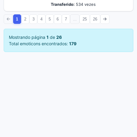
Transferido:
534 vezes
1
2
3
4
5
6
7
...
25
26
Mostrando página
1
de
26
Total emoticons encontrados:
179