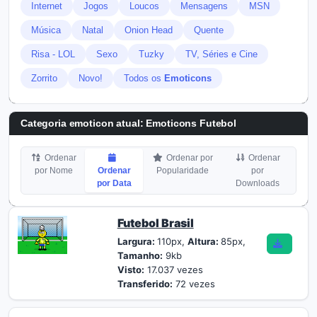
Internet
Jogos
Loucos
Mensagens
MSN
Música
Natal
Onion Head
Quente
Risa - LOL
Sexo
Tuzky
TV, Séries e Cine
Zorrito
Novo!
Todos os
Emoticons
Categoria emoticon atual:
Emoticons Futebol
Ordenar
Ordenar por
Ordenar
por Nome
Ordenar
Popularidade
por
por Data
Downloads
Futebol Brasil
Largura:
110px,
Altura:
85px,
Tamanho:
9kb
Visto:
17.037 vezes
Transferido:
72 vezes