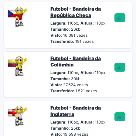
Futebol - Bandeira da
República Checa
Largura:
110px,
Altura:
110px,
Tamanho:
26kb
Visto:
16.081 vezes
Transferido:
191 vezes
Futebol - Bandeira da
Colômbia
Largura:
110px,
Altura:
110px,
Tamanho:
30kb
Visto:
27.624 vezes
Transferido:
1.521 vezes
Futebol - Bandeira da
Inglaterra
Largura:
110px,
Altura:
110px,
Tamanho:
25kb
Visto:
19.598 vezes