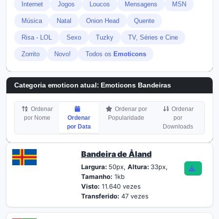
Internet
Jogos
Loucos
Mensagens
MSN
Música
Natal
Onion Head
Quente
Risa - LOL
Sexo
Tuzky
TV, Séries e Cine
Zorrito
Novo!
Todos os
Emoticons
Categoria emoticon atual:
Emoticons Bandeiras
Ordenar
Ordenar por
Ordenar
por Nome
Ordenar
Popularidade
por
por Data
Downloads
Bandeira de Åland
Largura:
50px,
Altura:
33px,
Tamanho:
1kb
Visto:
11.640 vezes
Transferido:
47 vezes