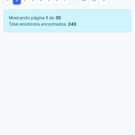
Mostrando página
1
de
35
Total emoticons encontrados:
243