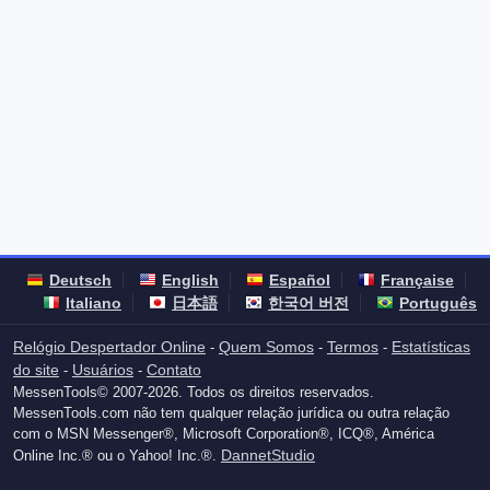
Deutsch
English
Español
Française
Italiano
日本語
한국어 버전
Português
Relógio Despertador Online
Quem Somos
Termos
Estatísticas
-
-
-
do site
Usuários
Contato
-
-
MessenTools© 2007-2026. Todos os direitos reservados.
MessenTools.com não tem qualquer relação jurídica ou outra relação
com o MSN Messenger®, Microsoft Corporation®, ICQ®, América
DannetStudio
Online Inc.® ou o Yahoo! Inc.®.