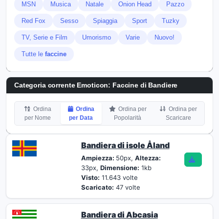
MSN
Musica
Natale
Onion Head
Pazzo
Red Fox
Sesso
Spiaggia
Sport
Tuzky
TV, Serie e Film
Umorismo
Varie
Nuovo!
Tutte le
faccine
Categoria corrente Emoticon:
Faccine di Bandiere
Ordina
Ordina
Ordina per
Ordina per
per Nome
per Data
Popolarità
Scaricare
Bandiera di isole Åland
Ampiezza:
50px,
Altezza:
33px,
Dimensione:
1kb
Visto:
11.643 volte
Scaricato:
47 volte
Bandiera di Abcasia