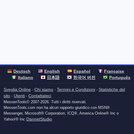
Deutsch
English
Español
Française
Italiano
日本語
한국어 버전
Português
Sveglia Online
Chi siamo
Termini e Condizioni
Statistiche del
-
-
-
sito
Utenti
Contattateci
-
-
MessenTools© 2007-2026. Tutti i diritti riservati.
MessenTools.com non ha alcun rapporto giuridico con MSN®
Messenger, Microsoft® Corporation, ICQ®, America Online® Inc o
DannetStudio
Yahoo!® Inc