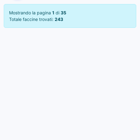
Mostrando la pagina
1
di
35
Totale faccine trovati:
243