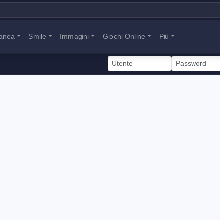
tanea
Smile
Immagini
Giochi Online
Più