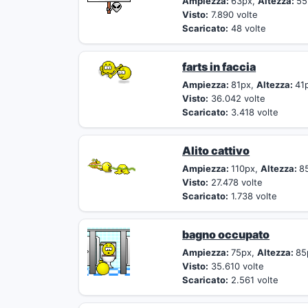
Ampiezza:
63px,
Altezza:
55
Visto:
7.890 volte
Scaricato:
48 volte
farts in faccia
Ampiezza:
81px,
Altezza:
41
Visto:
36.042 volte
Scaricato:
3.418 volte
Alito cattivo
Ampiezza:
110px,
Altezza:
8
Visto:
27.478 volte
Scaricato:
1.738 volte
bagno occupato
Ampiezza:
75px,
Altezza:
85
Visto:
35.610 volte
Scaricato:
2.561 volte