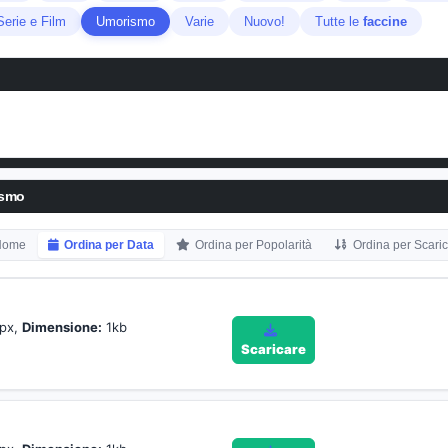
Serie e Film
Umorismo
Varie
Nuovo!
Tutte le
faccine
ismo
 Nome
Ordina per Data
Ordina per Popolarità
Ordina per Scari
px,
Dimensione:
1kb
Scaricare