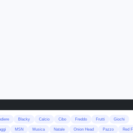
diere
Blacky
Calcio
Cibo
Freddo
Frutti
Giochi
ggi
MSN
Musica
Natale
Onion Head
Pazzo
Red F