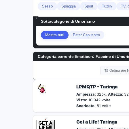
Sesso
Spiaggia
Sport
Tuzky
TV, 
Sottocategorie di
Umorismo
Mostra tutti
Peter Capusotto
Categoria corrente Emoticon:
Faccine di Umor
Ordina per
LPMQTP - Taringa
Ampiezza:
32px,
Altezza:
32
Visto:
10.042 volte
Scaricato:
81 volte
Get a Life! Taringa