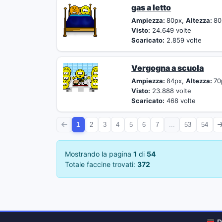
gas a letto
Ampiezza:
80px,
Altezza:
80
Visto:
24.649 volte
Scaricato:
2.859 volte
Vergogna a scuola
Ampiezza:
84px,
Altezza:
70
Visto:
23.888 volte
Scaricato:
468 volte
1
2
3
4
5
6
7
...
53
54
Mostrando la pagina
1
di
54
Totale faccine trovati:
372