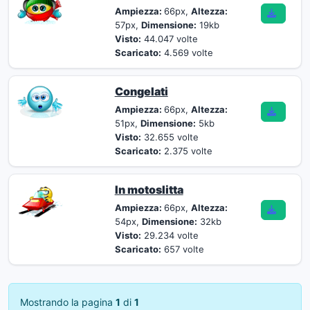
Ampiezza:
66px,
Altezza:
57px,
Dimensione:
19kb
Visto:
44.047 volte
Scaricato:
4.569 volte
Congelati
Ampiezza:
66px,
Altezza:
51px,
Dimensione:
5kb
Visto:
32.655 volte
Scaricato:
2.375 volte
In motoslitta
Ampiezza:
66px,
Altezza:
54px,
Dimensione:
32kb
Visto:
29.234 volte
Scaricato:
657 volte
Mostrando la pagina
1
di
1