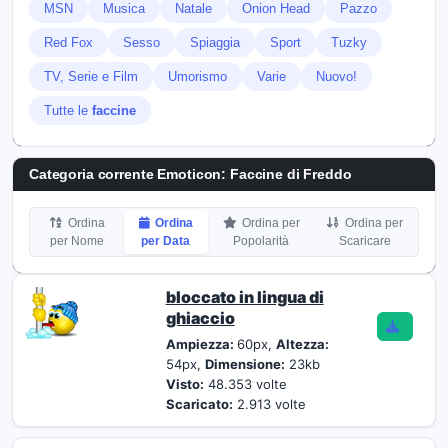
MSN
Musica
Natale
Onion Head
Pazzo
Red Fox
Sesso
Spiaggia
Sport
Tuzky
TV, Serie e Film
Umorismo
Varie
Nuovo!
Tutte le
faccine
Categoria corrente Emoticon:
Faccine di Freddo
Ordina
Ordina
Ordina per
Ordina per
per Nome
per Data
Popolarità
Scaricare
bloccato in lingua di
ghiaccio
Ampiezza:
60px,
Altezza:
54px,
Dimensione:
23kb
Visto:
48.353 volte
Scaricato:
2.913 volte