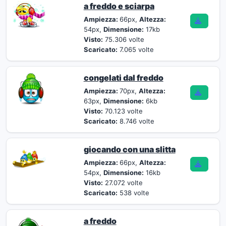
a freddo e sciarpa
Ampiezza:
66px,
Altezza:
54px,
Dimensione:
17kb
Visto:
75.306 volte
Scaricato:
7.065 volte
congelati dal freddo
Ampiezza:
70px,
Altezza:
63px,
Dimensione:
6kb
Visto:
70.123 volte
Scaricato:
8.746 volte
giocando con una slitta
Ampiezza:
66px,
Altezza:
54px,
Dimensione:
16kb
Visto:
27.072 volte
Scaricato:
538 volte
a freddo