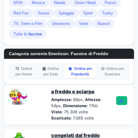
MSN
Musica
Natale
Onion Head
Pazzo
Red Fox
Sesso
Spiaggia
Sport
Tuzky
TV, Serie e Film
Umorismo
Varie
Nuovo!
Tutte le
faccine
Categoria corrente Emoticon:
Faccine di Freddo
Ordina
Ordina
Ordina per
Ordina per
per Nome
per Data
Popolarità
Scaricare
a freddo e sciarpa
Ampiezza:
66px,
Altezza:
54px,
Dimensione:
17kb
Visto:
75.306 volte
Scaricato:
7.065 volte
congelati dal freddo