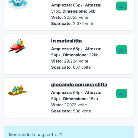
Ampiezza:
66px,
Altezza:
51px,
Dimensione:
5kb
Visto:
32.655 volte
Scaricato:
2.375 volte
In motoslitta
Ampiezza:
66px,
Altezza:
54px,
Dimensione:
32kb
Visto:
29.234 volte
Scaricato:
657 volte
giocando con una slitta
Ampiezza:
66px,
Altezza:
54px,
Dimensione:
16kb
Visto:
27.072 volte
Scaricato:
538 volte
Mostrando la pagina
1
di
1