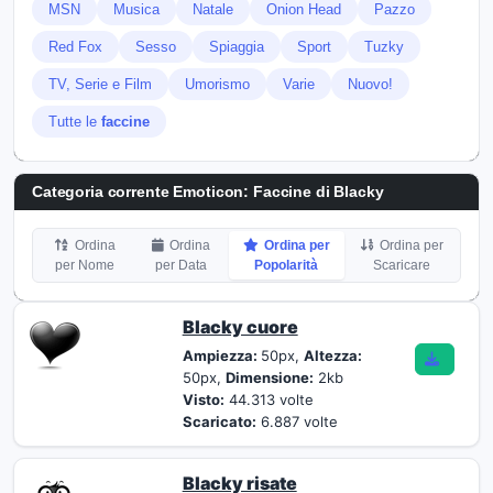
MSN
Musica
Natale
Onion Head
Pazzo
Red Fox
Sesso
Spiaggia
Sport
Tuzky
TV, Serie e Film
Umorismo
Varie
Nuovo!
Tutte le
faccine
Categoria corrente Emoticon:
Faccine di Blacky
Ordina
Ordina
Ordina per
Ordina per
per Nome
per Data
Popolarità
Scaricare
Blacky cuore
Ampiezza:
50px,
Altezza:
50px,
Dimensione:
2kb
Visto:
44.313 volte
Scaricato:
6.887 volte
Blacky risate