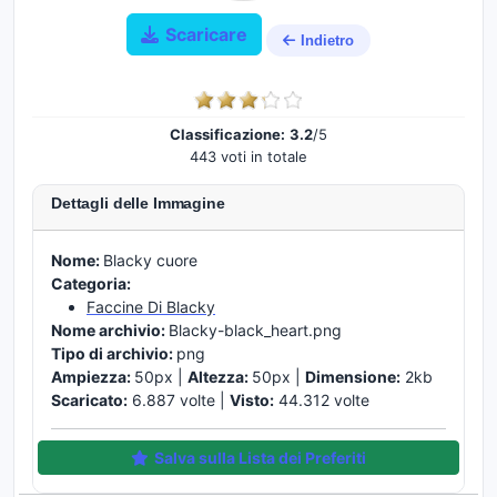
Scaricare
Indietro
Classificazione:
3.2
/5
443 voti in totale
Dettagli delle Immagine
Nome:
Blacky cuore
Categoria:
Faccine Di Blacky
Nome archivio:
Blacky-black_heart.png
Tipo di archivio:
png
Ampiezza:
50px |
Altezza:
50px |
Dimensione:
2kb
Scaricato:
6.887 volte |
Visto:
44.312 volte
Salva sulla Lista dei Preferiti