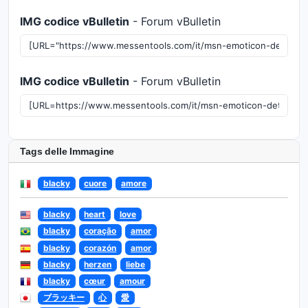
IMG codice vBulletin
- Forum vBulletin
IMG codice vBulletin
- Forum vBulletin
Tags delle Immagine
blacky
cuore
amore
blacky
heart
love
blacky
coração
amor
blacky
corazón
amor
blacky
herzen
liebe
blacky
cœur
amour
ブラッキー
心
愛