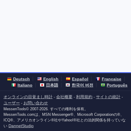
Deutsch
English
Español
Française
Italiano
日本語
한국어 버전
Português
オンラインの目覚まし時計
会社概要
利用規約
サイトの統計
-
-
-
-
ユーザー
お問い合わせ
-
MessenTools© 2007-2026. すべての権利を保有。
MessenTools.comは、MSN Messenger®、Microsoft Corporationの®、
ICQ®、アメリカオンライン®社やYahoo!®社との法的関係を持っていな
DannetStudio
い