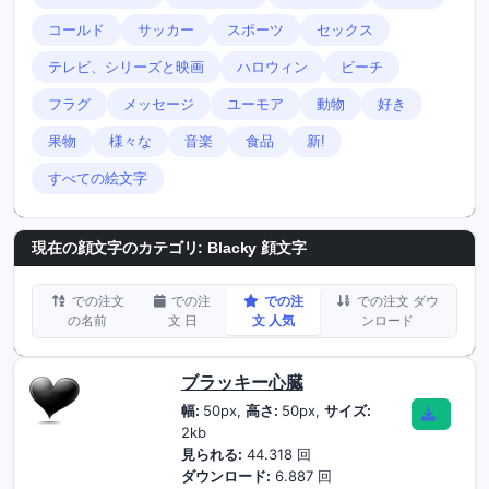
コールド
サッカー
スポーツ
セックス
テレビ、シリーズと映画
ハロウィン
ビーチ
フラグ
メッセージ
ユーモア
動物
好き
果物
様々な
音楽
食品
新!
すべての絵文字
現在の顔文字のカテゴリ:
Blacky 顔文字
での注文
での注
での注
での注文 ダウ
の名前
文 日
文 人気
ンロード
ブラッキー心臓
幅:
50px,
高さ:
50px,
サイズ:
2kb
見られる:
44.318 回
ダウンロード:
6.887 回