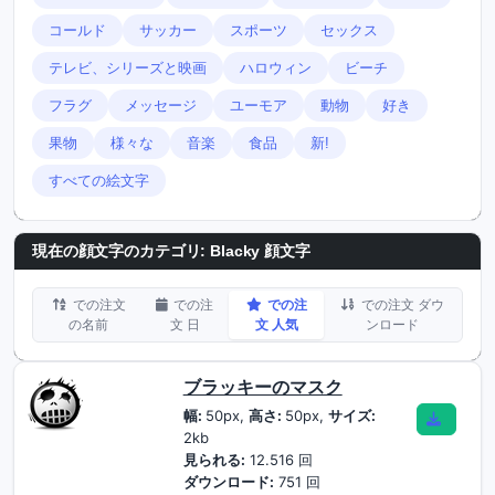
コールド
サッカー
スポーツ
セックス
テレビ、シリーズと映画
ハロウィン
ビーチ
フラグ
メッセージ
ユーモア
動物
好き
果物
様々な
音楽
食品
新!
すべての絵文字
現在の顔文字のカテゴリ:
Blacky 顔文字
での注文
での注
での注
での注文 ダウ
の名前
文 日
文 人気
ンロード
ブラッキーのマスク
幅:
50px,
高さ:
50px,
サイズ:
2kb
見られる:
12.516 回
ダウンロード:
751 回