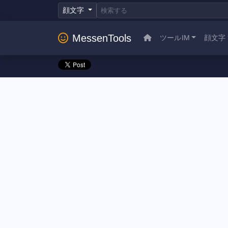
顔文字
MessenTools
ツールIM
顔文字