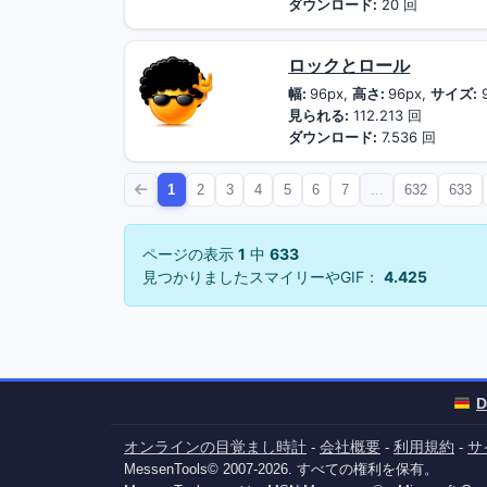
ダウンロード:
20 回
ロックとロール
幅:
96px,
高さ:
96px,
サイズ:
見られる:
112.213 回
ダウンロード:
7.536 回
1
2
3
4
5
6
7
...
632
633
ページの表示
1
中
633
見つかりましたスマイリーやGIF：
4.425
D
オンラインの目覚まし時計
会社概要
利用規約
サ
-
-
-
MessenTools© 2007-2026. すべての権利を保有。