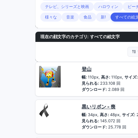
テレビ、シリーズと映画
ハロウィン
ビー
様々な
音楽
食品
新!
すべての絵
現在の顔文字のカテゴリ: すべての絵文字
登山
幅:
110px,
高さ:
110px,
サイズ:
見られる:
233.108 回
ダウンロード:
2.089 回
黒いリボン - 喪
幅:
34px,
高さ:
48px,
サイズ:
見られる:
145.072 回
ダウンロード:
25.778 回