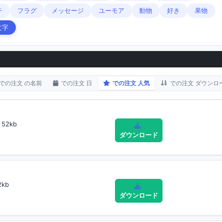
チ
フラグ
メッセージ
ユーモア
動物
好き
果物
文字
での注文 の名前
での注文 日
での注文 人気
での注文 ダウンロ
52kb
ダウンロード
2kb
ダウンロード