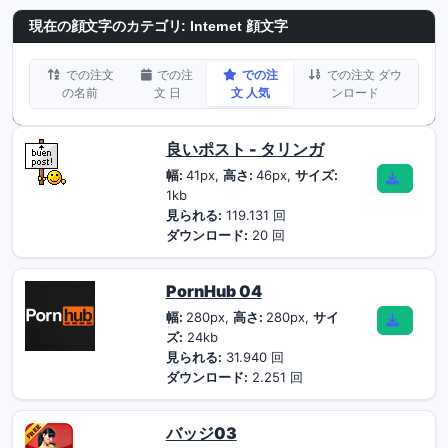
現在の顔文字のカテゴリ:
Internet 顔文字
での注文
での注
での注
での注文 ダウ
の名前
文 日
文 人気
ンロード
良いポスト - タリンガ
幅:
41px,
高さ:
46px,
サイズ:
1kb
見られる:
119.131 回
ダウンロード:
20 回
PornHub 04
幅:
280px,
高さ:
280px,
サイ
ズ:
24kb
見られる:
31.940 回
ダウンロード:
2.251 回
バッジ03