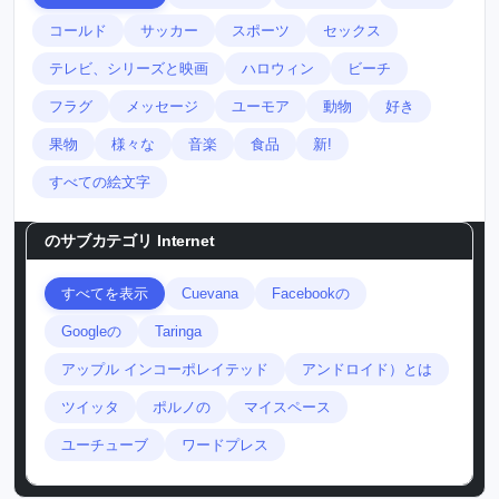
コールド
サッカー
スポーツ
セックス
テレビ、シリーズと映画
ハロウィン
ビーチ
フラグ
メッセージ
ユーモア
動物
好き
果物
様々な
音楽
食品
新!
すべての絵文字
のサブカテゴリ
Internet
すべてを表示
Cuevana
Facebookの
Googleの
Taringa
アップル インコーポレイテッド
アンドロイド）とは
ツイッタ
ポルノの
マイスペース
ユーチューブ
ワードプレス