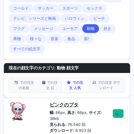
コールド
サッカー
スポーツ
セックス
テレビ、シリーズと映画
ハロウィン
ビーチ
フラグ
メッセージ
ユーモア
動物
好き
果物
様々な
音楽
食品
新!
すべての絵文字
現在の顔文字のカテゴリ:
動物 顔文字
での注文
での注
での注
での注文 ダウ
の名前
文 日
文 人気
ンロード
ピンクのブタ
幅:
66px,
高さ:
66px,
サイズ:
38kb
見られる:
76.540 回
ダウンロード:
6.923 回