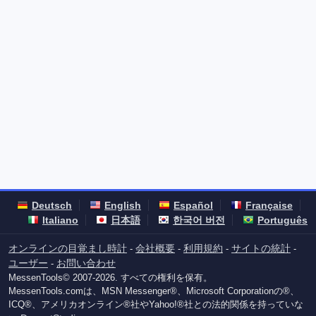
Deutsch
English
Español
Française
Italiano
日本語
한국어 버전
Português
オンラインの目覚まし時計
会社概要
利用規約
サイトの統計
-
-
-
-
ユーザー
お問い合わせ
-
MessenTools© 2007-2026. すべての権利を保有。
MessenTools.comは、MSN Messenger®、Microsoft Corporationの®、
ICQ®、アメリカオンライン®社やYahoo!®社との法的関係を持っていな