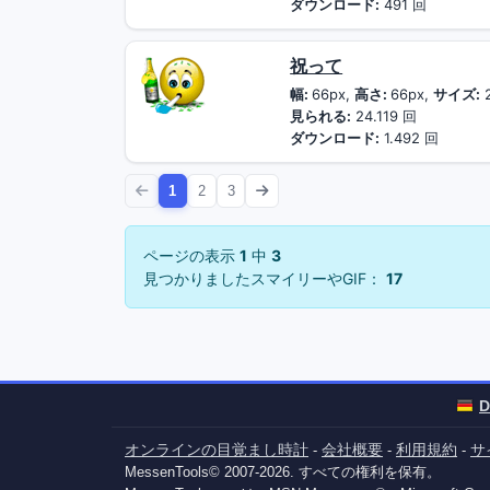
ダウンロード:
491 回
祝って
幅:
66px,
高さ:
66px,
サイズ:
2
見られる:
24.119 回
ダウンロード:
1.492 回
1
2
3
ページの表示
1
中
3
見つかりましたスマイリーやGIF：
17
D
オンラインの目覚まし時計
会社概要
利用規約
サ
-
-
-
MessenTools© 2007-2026. すべての権利を保有。