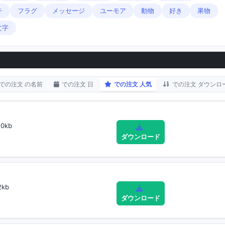
チ
フラグ
メッセージ
ユーモア
動物
好き
果物
文字
での注文 の名前
での注文 日
での注文 人気
での注文 ダウンロ
0kb
ダウンロード
2kb
ダウンロード