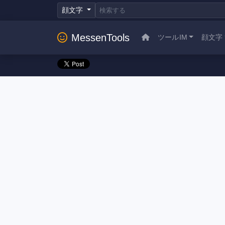
顔文字
MessenTools
ツールIM
顔文字