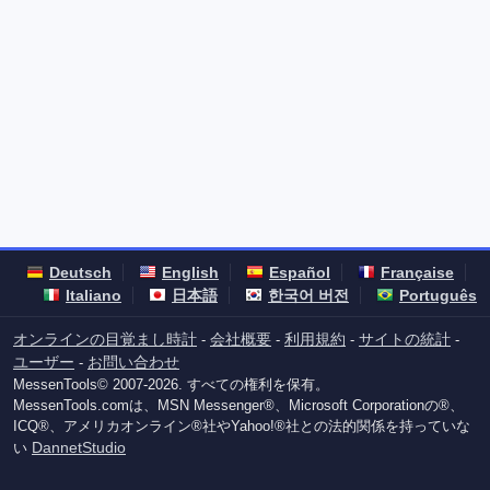
Deutsch
English
Español
Française
Italiano
日本語
한국어 버전
Português
オンラインの目覚まし時計
会社概要
利用規約
サイトの統計
-
-
-
-
ユーザー
お問い合わせ
-
MessenTools© 2007-2026. すべての権利を保有。
MessenTools.comは、MSN Messenger®、Microsoft Corporationの®、
ICQ®、アメリカオンライン®社やYahoo!®社との法的関係を持っていな
DannetStudio
い