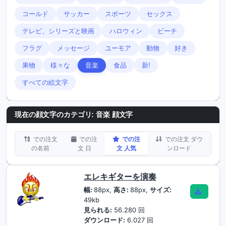
コールド
サッカー
スポーツ
セックス
テレビ、シリーズと映画
ハロウィン
ビーチ
フラグ
メッセージ
ユーモア
動物
好き
果物
様々な
音楽
食品
新!
すべての絵文字
現在の顔文字のカテゴリ:
音楽 顔文字
での注文
での注
での注
での注文 ダウ
の名前
文 日
文 人気
ンロード
エレキギターを演奏
幅:
88px,
高さ:
88px,
サイズ:
49kb
見られる:
56.280 回
ダウンロード:
6.027 回