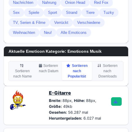
Nachrichten
Nahrung
Onion Head
Red Fox
Sex
Spiele
Sport
Strand
Tiere
Tuzky
TV, Serien & Filme
Verrückt
Verschiedene
Weihnachten
Neu!
Alle Emoticons
Aktuelle Emoticon Kategorie:
Emoticons Musik
Sortieren
Sortieren
Sortieren
Sortieren
nach Datum
nach
nach
nach Name
Popularität
Downloads
E-Gitarre
Breite:
88px,
Höhe:
88px,
Größe:
49kb
Gesehen:
56.287 mal
Heruntergeladen:
6.027 mal