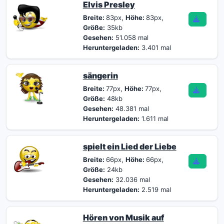
Elvis Presley
Breite:
83px,
Höhe:
83px,
Größe:
35kb
Gesehen:
51.058 mal
Heruntergeladen:
3.401 mal
sängerin
Breite:
77px,
Höhe:
77px,
Größe:
48kb
Gesehen:
48.381 mal
Heruntergeladen:
1.611 mal
spielt ein Lied der Liebe
Breite:
66px,
Höhe:
66px,
Größe:
24kb
Gesehen:
32.036 mal
Heruntergeladen:
2.519 mal
Hören von Musik auf