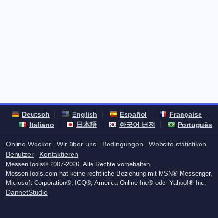
Deutsch
English
Español
Française
Italiano
日本語
한국어 버전
Português
Online Wecker
Wir über uns
Bedingungen
Website statistiken
-
-
-
-
Benutzer
Kontaktieren
-
MessenTools© 2007-2026. Alle Rechte vorbehalten.
MessenTools.com hat keine rechtliche Beziehung mit MSN® Messenger,
Microsoft Corporation®, ICQ®, America Online Inc® oder Yahoo!® Inc.
DannetStudio