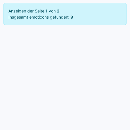
Anzeigen der Seite
1
von
2
Insgesamt emoticons gefunden:
9