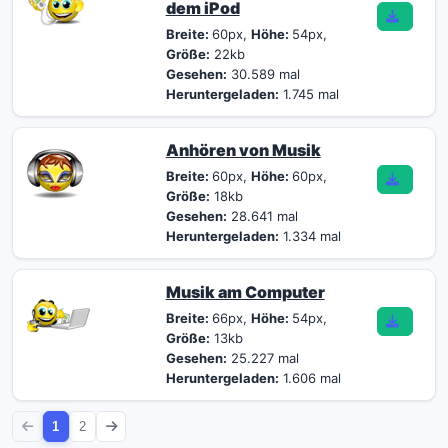
dem iPod
Breite:
60px,
Höhe:
54px,
Größe:
22kb
Gesehen:
30.589 mal
Heruntergeladen:
1.745 mal
Anhören von Musik
Breite:
60px,
Höhe:
60px,
Größe:
18kb
Gesehen:
28.641 mal
Heruntergeladen:
1.334 mal
Musik am Computer
Breite:
66px,
Höhe:
54px,
Größe:
13kb
Gesehen:
25.227 mal
Heruntergeladen:
1.606 mal
1
2