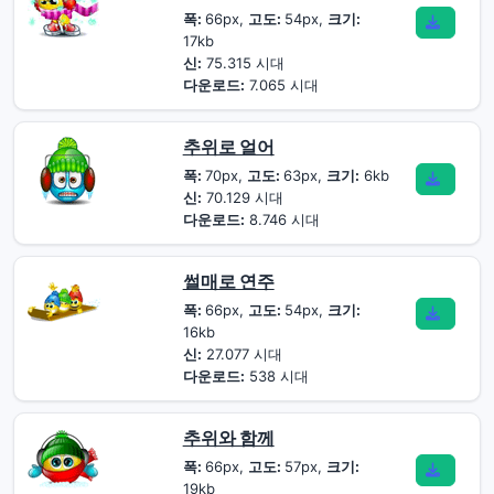
폭:
66px,
고도:
54px,
크기:
17kb
신:
75.315 시대
다운로드:
7.065 시대
추위로 얼어
폭:
70px,
고도:
63px,
크기:
6kb
신:
70.129 시대
다운로드:
8.746 시대
썰매로 연주
폭:
66px,
고도:
54px,
크기:
16kb
신:
27.077 시대
다운로드:
538 시대
추위와 함께
폭:
66px,
고도:
57px,
크기:
19kb