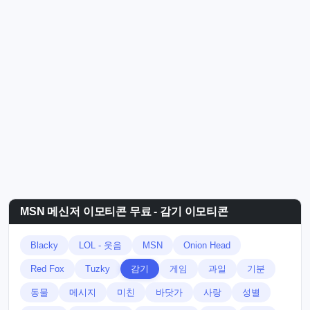
MSN 메신저 이모티콘 무료 - 감기 이모티콘
Blacky
LOL - 웃음
MSN
Onion Head
Red Fox
Tuzky
감기
게임
과일
기분
동물
메시지
미친
바닷가
사랑
성별