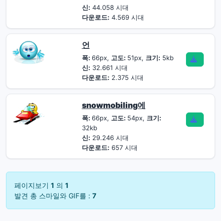
신:
44.058 시대
다운로드:
4.569 시대
언
폭:
66px,
고도:
51px,
크기:
5kb
신:
32.661 시대
다운로드:
2.375 시대
snowmobiling에
폭:
66px,
고도:
54px,
크기:
32kb
신:
29.246 시대
다운로드:
657 시대
페이지보기
1
의
1
발견 총 스마일와 GIF를 :
7