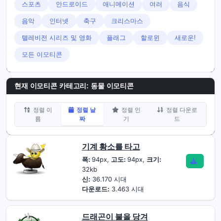
스포츠
안드로이드
애니메이션
여러
음식
음악
인터넷
축구
크리스마스
텔레비전 시리즈 및 영화
플래그
할로윈
새로운!
모든 이모티콘
현재 이모티콘 카테고리:
동물 이모티콘
정렬 이
정렬 날
정렬 인
정렬 다운로
름
짜
기
드
기계 황소를 타고
폭:
94px,
고도:
94px,
크기:
32kb
신:
36.170 시대
다운로드:
3.463 시대
드래곤이 불을 당겨