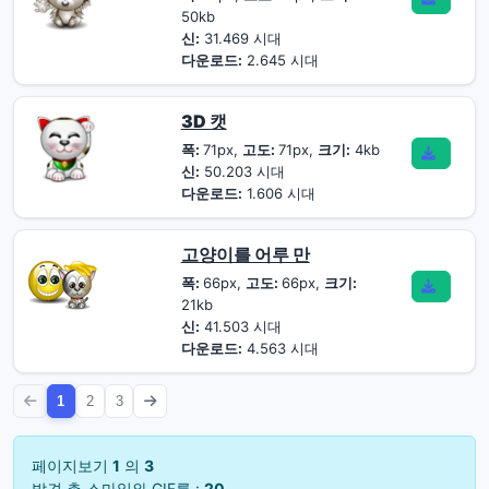
50kb
신:
31.469 시대
다운로드:
2.645 시대
3D 캣
폭:
71px,
고도:
71px,
크기:
4kb
신:
50.203 시대
다운로드:
1.606 시대
고양이를 어루 만
폭:
66px,
고도:
66px,
크기:
21kb
신:
41.503 시대
다운로드:
4.563 시대
1
2
3
페이지보기
1
의
3
발견 총 스마일와 GIF를 :
20