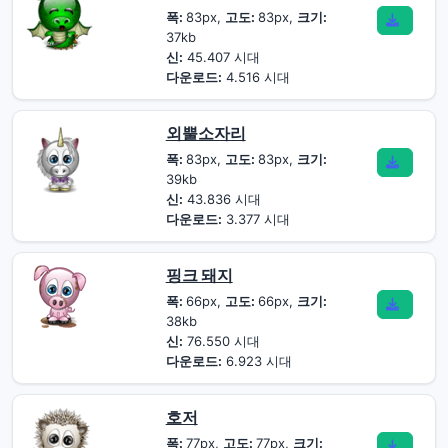
폭:
83px,
고도:
83px,
크기:
37kb
신:
45.407 시대
다운로드:
4.516 시대
외뿔소자리
폭:
83px,
고도:
83px,
크기:
39kb
신:
43.836 시대
다운로드:
3.377 시대
핑크 돼지
폭:
66px,
고도:
66px,
크기:
38kb
신:
76.550 시대
다운로드:
6.923 시대
호저
폭:
77px,
고도:
77px,
크기: