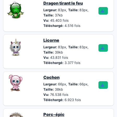
Dragon tirant le feu
Largeur:
83px,
Taille:
83px,
Taille:
37kb
Vu:
45.403 fois
Téléchargé:
4.516 fois
Licorne
Largeur:
83px,
Taille:
83px,
Taille:
39kb
Vu:
43.831 fois
Téléchargé:
3.377 fois
Cochon
Largeur:
66px,
Taille:
66px,
Taille:
38kb
Vu:
76.538 fois
Téléchargé:
6.923 fois
Porc-épic