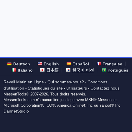
Deutsch
English
Español
Française
Italiano
日本語
한국어 버전
Português
Réveil Matin en Ligne
Qui sommes-nous?
Conditions
-
-
d'utilisation
Statistiques du site
Utilisateurs
Contactez nous
-
-
-
MessenTools© 2007-2026. Tous droits réservés.
MessenTools.com n'a aucun lien juridique avec MSN® Messenger,
Microsoft Corporation®, ICQ®, America Online® Inc ou Yahoo!® Inc
DannetStudio