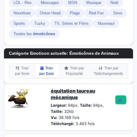
LOL - Rire
Messages
MSN
Musique
Noël
Nourriture
Onion Head
Plage
Red Fox
Sexe
Sports
Tuzky
TV, Séries et Films
Nouveau!
Toutes les
émoticônes
Catégorie Emoticon actuelle:
Émoticônes de Animaux
Trier
Trier
Trier par
Trier par
par Nom
par Date
Popularité
Téléchargements
équitation taureau
mécanique
Largeur:
94px,
Taille:
94px,
Taille:
32kb
Vu:
36.168 fois
Téléchargé:
3.463 fois