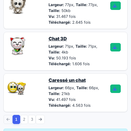
Largeur:
77px,
Taille:
77px,
Taille:
50kb
Vu:
31.467 fois
Téléchargé:
2.645 fois
Chat 3D
Largeur:
71px,
Taille:
71px,
Taille:
4kb
Vu:
50.193 fois
Téléchargé:
1.606 fois
Caressé un chat
Largeur:
66px,
Taille:
66px,
Taille:
21kb
Vu:
41.497 fois
Téléchargé:
4.563 fois
1
2
3