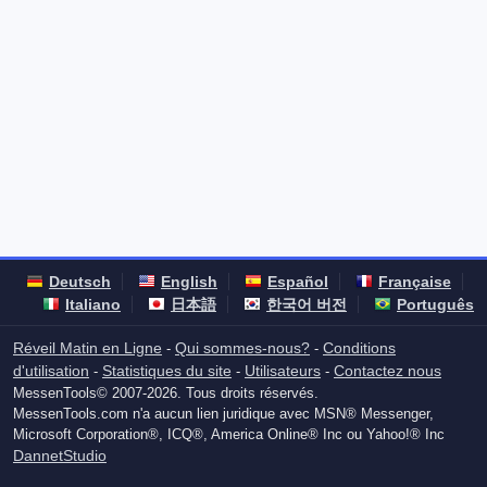
Deutsch
English
Español
Française
Italiano
日本語
한국어 버전
Português
Réveil Matin en Ligne
Qui sommes-nous?
Conditions
-
-
d'utilisation
Statistiques du site
Utilisateurs
Contactez nous
-
-
-
MessenTools© 2007-2026. Tous droits réservés.
MessenTools.com n'a aucun lien juridique avec MSN® Messenger,
Microsoft Corporation®, ICQ®, America Online® Inc ou Yahoo!® Inc
DannetStudio