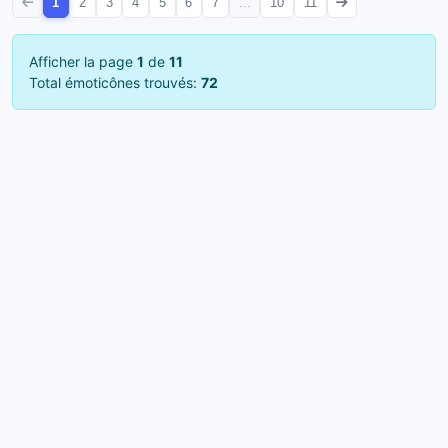
1
2
3
4
5
6
7
...
10
11
Afficher la page
1
de
11
Total émoticônes trouvés:
72