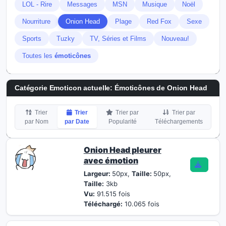
LOL - Rire
Messages
MSN
Musique
Noël
Nourriture
Onion Head
Plage
Red Fox
Sexe
Sports
Tuzky
TV, Séries et Films
Nouveau!
Toutes les
émoticônes
Catégorie Emoticon actuelle:
Émoticônes de Onion Head
Trier
Trier
Trier par
Trier par
par Nom
par Date
Popularité
Téléchargements
Onion Head pleurer
avec émotion
Largeur:
50px,
Taille:
50px,
Taille:
3kb
Vu:
91.515 fois
Téléchargé:
10.065 fois