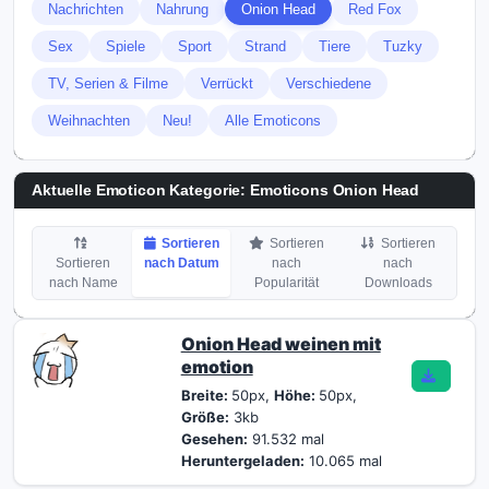
Nachrichten
Nahrung
Onion Head
Red Fox
Sex
Spiele
Sport
Strand
Tiere
Tuzky
TV, Serien & Filme
Verrückt
Verschiedene
Weihnachten
Neu!
Alle Emoticons
Aktuelle Emoticon Kategorie:
Emoticons Onion Head
Sortieren
Sortieren
Sortieren
Sortieren
nach Datum
nach
nach
nach Name
Popularität
Downloads
Onion Head weinen mit
emotion
Breite:
50px,
Höhe:
50px,
Größe:
3kb
Gesehen:
91.532 mal
Heruntergeladen:
10.065 mal