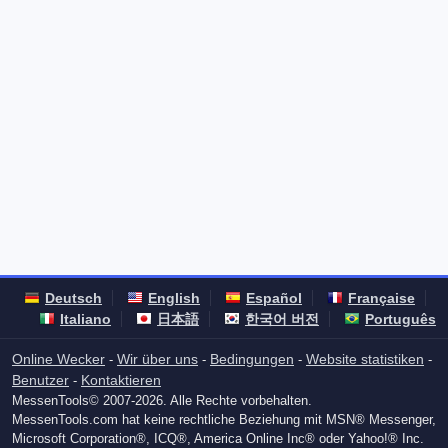
Deutsch
English
Español
Française
Italiano
日本語
한국어 버전
Português
Online Wecker
Wir über uns
Bedingungen
Website statistiken
-
-
-
-
Benutzer
Kontaktieren
-
MessenTools© 2007-2026. Alle Rechte vorbehalten.
MessenTools.com hat keine rechtliche Beziehung mit MSN® Messenger,
Microsoft Corporation®, ICQ®, America Online Inc® oder Yahoo!® Inc.