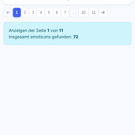
1
2
3
4
5
6
7
...
10
11
Anzeigen der Seite
1
von
11
Insgesamt emoticons gefunden:
72