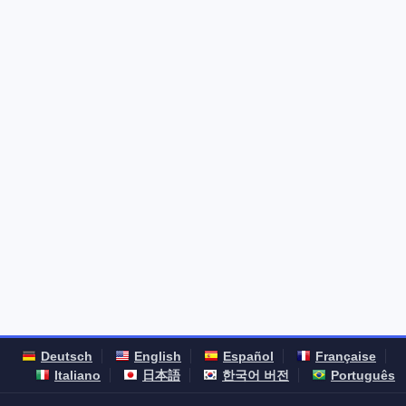
Deutsch
English
Español
Française
Italiano
日本語
한국어 버전
Português