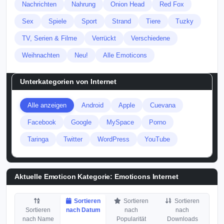
Nachrichten
Nahrung
Onion Head
Red Fox
Sex
Spiele
Sport
Strand
Tiere
Tuzky
TV, Serien & Filme
Verrückt
Verschiedene
Weihnachten
Neu!
Alle Emoticons
Unterkategorien von
Internet
Alle anzeigen
Android
Apple
Cuevana
Facebook
Google
MySpace
Porno
Taringa
Twitter
WordPress
YouTube
Aktuelle Emoticon Kategorie:
Emoticons Internet
Sortieren
Sortieren
Sortieren
Sortieren
nach Datum
nach
nach
nach Name
Popularität
Downloads