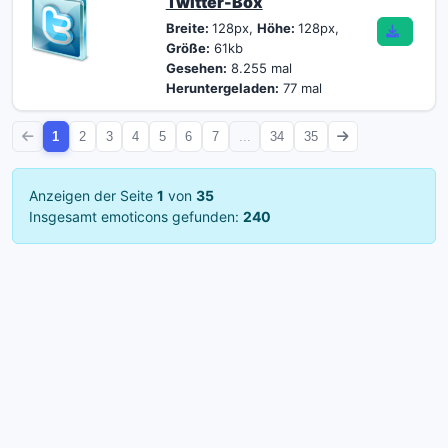
Twitter-Box
Breite:
128px,
Höhe:
128px,
Größe:
61kb
Gesehen:
8.255 mal
Heruntergeladen:
77 mal
1
2
3
4
5
6
7
...
34
35
Anzeigen der Seite
1
von
35
Insgesamt emoticons gefunden:
240