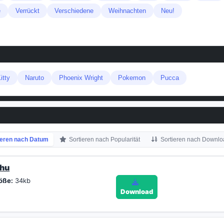
e
Verrückt
Verschiedene
Weihnachten
Neu!
itty
Naruto
Phoenix Wright
Pokemon
Pucca
ieren nach Datum
Sortieren nach Popularität
Sortieren nach Downlo
chu
öße:
34kb
Download