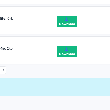
öße:
6kb
Download
öße:
2kb
Download