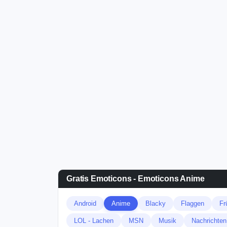
Gratis Emoticons - Emoticons Anime
Android
Anime
Blacky
Flaggen
Fr
LOL - Lachen
MSN
Musik
Nachrichten