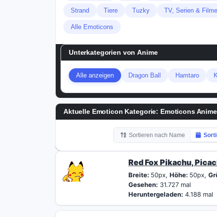
Strand
Tiere
Tuzky
TV, Serien & Film
Alle Emoticons
Unterkategorien von
Anime
Alle anzeigen
Dragon Ball
Hamtaro
K
Aktuelle Emoticon Kategorie:
Emoticons Anime
Sortieren nach Name
Sort
Red Fox Pikachu, Pica
Breite:
50px,
Höhe:
50px,
Gr
Gesehen:
31.727 mal
Heruntergeladen:
4.188 mal