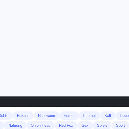
üchte
Fußball
Halloween
Humor
Internet
Kalt
Liebe
Nahrung
Onion Head
Red Fox
Sex
Spiele
Sport