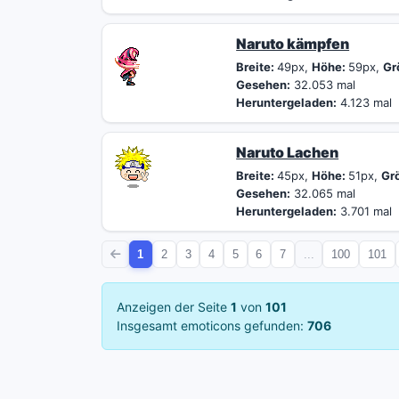
Naruto kämpfen
Breite:
49px,
Höhe:
59px,
Gr
Gesehen:
32.053 mal
Heruntergeladen:
4.123 mal
Naruto Lachen
Breite:
45px,
Höhe:
51px,
Gr
Gesehen:
32.065 mal
Heruntergeladen:
3.701 mal
1
2
3
4
5
6
7
...
100
101
Anzeigen der Seite
1
von
101
Insgesamt emoticons gefunden:
706