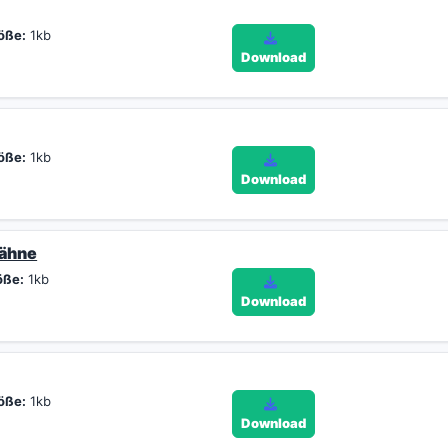
öße:
1kb
Download
öße:
1kb
Download
Zähne
öße:
1kb
Download
öße:
1kb
Download