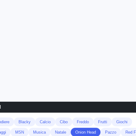
d
diere
Blacky
Calcio
Cibo
Freddo
Frutti
Giochi
ggi
MSN
Musica
Natale
Onion Head
Pazzo
Red F