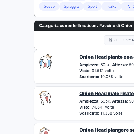
Sesso
Spiaggia
Sport
Tuzky
TV, 
Categoria corrente Emoticon:
Faccine di Onio
Ordina per
Onion Head pianto con
Ampiezza:
50px,
Altezza:
50
Visto:
91.512 volte
Scaricato:
10.065 volte
Onion Head male risat
Ampiezza:
50px,
Altezza:
50
Visto:
74.641 volte
Scaricato:
11.338 volte
Onion Head piangere s