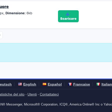
cuore
px,
Dimensione:
6kb
Scaricare
eutsch
English
Español
Française
Italia
atistiche del sito
Utenti
Contattateci
-
-
SN® Messenger, Microsoft® Corporation, ICQ®, America Online® Inc o Yaho