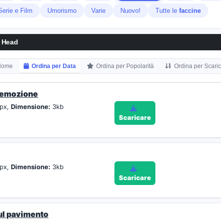
Serie e Film
Umorismo
Varie
Nuovo!
Tutte le
faccine
n Head
 Nome
Ordina per Data
Ordina per Popolarità
Ordina per Scari
 emozione
px,
Dimensione:
3kb
Scaricare
e
px,
Dimensione:
3kb
Scaricare
ul pavimento