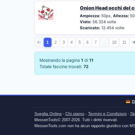
Onion Head occhi del 
Ampiezza:
50px,
Altezza:
50
Visto:
56.324 volte
Scaricato:
12.454 volte
1
2
3
4
5
6
7
...
10
11
Mostrando la pagina
1
di
11
Totale faccine trovati:
72
D
Sveglia Online
Chi siamo
Termini e Condizioni
St
-
-
-
MessenTools© 2007-2026. Tutti i diritti riservati.
MessenTools.com non ha alcun rapporto giuridico con M