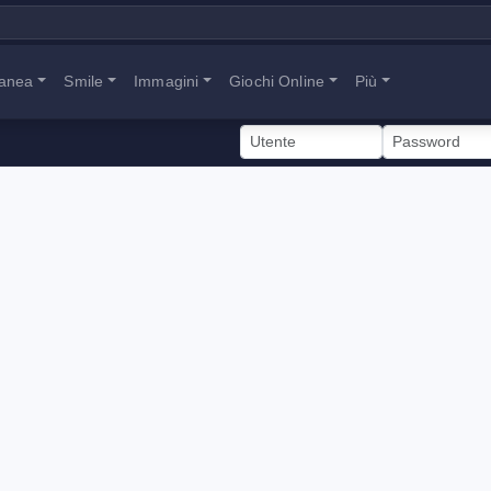
tanea
Smile
Immagini
Giochi Online
Più