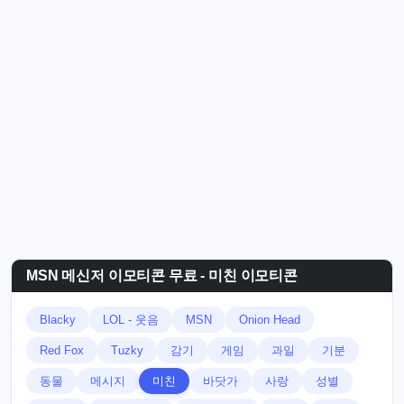
MSN 메신저 이모티콘 무료 - 미친 이모티콘
Blacky
LOL - 웃음
MSN
Onion Head
Red Fox
Tuzky
감기
게임
과일
기분
동물
메시지
미친
바닷가
사랑
성별