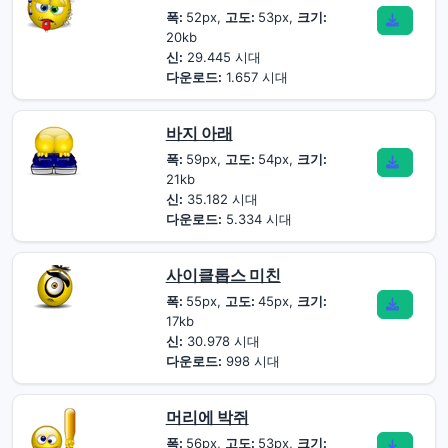
폭:
52px,
고도:
53px,
크기:
20kb
신:
29.445 시대
다운로드:
1.657 시대
바지 아래
폭:
59px,
고도:
54px,
크기:
21kb
신:
35.182 시대
다운로드:
5.334 시대
사이클롭스 미친
폭:
55px,
고도:
45px,
크기:
17kb
신:
30.978 시대
다운로드:
998 시대
머리에 박쥐
폭:
56px,
고도:
53px,
크기: