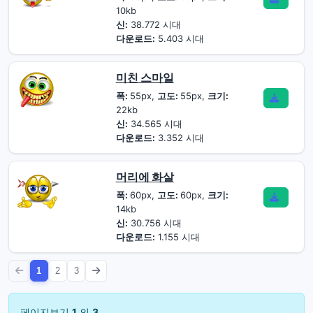
10kb
신:
38.772 시대
다운로드:
5.403 시대
미친 스마일
폭:
55px,
고도:
55px,
크기:
22kb
신:
34.565 시대
다운로드:
3.352 시대
머리에 화살
폭:
60px,
고도:
60px,
크기:
14kb
신:
30.756 시대
다운로드:
1.155 시대
1
2
3
페이지보기
1
의
3