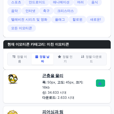
스포츠
안드로이드
애니메이션
여러
음식
음악
인터넷
축구
크리스마스
텔레비전 시리즈 및 영화
플래그
할로윈
새로운!
모든 이모티콘
현재 이모티콘 카테고리:
미친 이모티콘
정렬 이
정렬 날
정렬 인
정렬 다운로
름
짜
기
드
곤충을 물리
폭:
50px,
고도:
45px,
크기:
16kb
신:
34.633 시대
다운로드:
2.633 시대
피어싱과 링