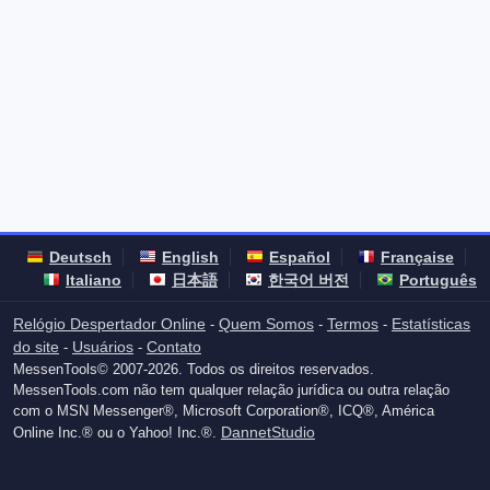
Deutsch
English
Español
Française
Italiano
日本語
한국어 버전
Português
Relógio Despertador Online
Quem Somos
Termos
Estatísticas
-
-
-
do site
Usuários
Contato
-
-
MessenTools© 2007-2026. Todos os direitos reservados.
MessenTools.com não tem qualquer relação jurídica ou outra relação
com o MSN Messenger®, Microsoft Corporation®, ICQ®, América
DannetStudio
Online Inc.® ou o Yahoo! Inc.®.