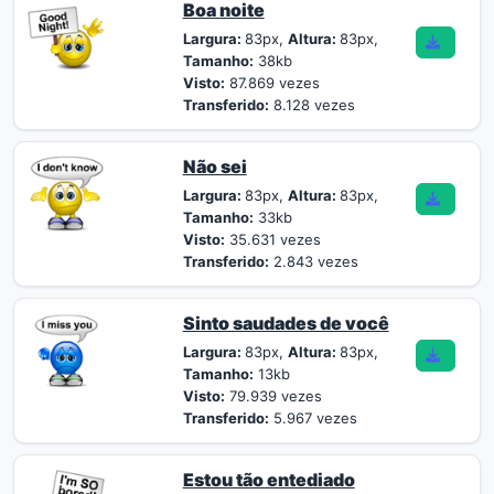
Boa noite
Largura:
83px,
Altura:
83px,
Tamanho:
38kb
Visto:
87.869 vezes
Transferido:
8.128 vezes
Não sei
Largura:
83px,
Altura:
83px,
Tamanho:
33kb
Visto:
35.631 vezes
Transferido:
2.843 vezes
Sinto saudades de você
Largura:
83px,
Altura:
83px,
Tamanho:
13kb
Visto:
79.939 vezes
Transferido:
5.967 vezes
Estou tão entediado