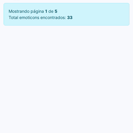
Mostrando página
1
de
5
Total emoticons encontrados:
33