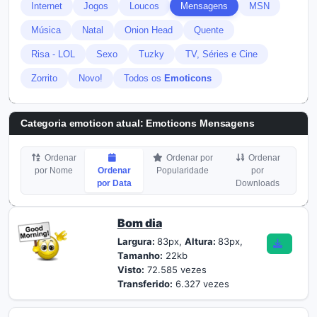
Internet
Jogos
Loucos
Mensagens
MSN
Música
Natal
Onion Head
Quente
Risa - LOL
Sexo
Tuzky
TV, Séries e Cine
Zorrito
Novo!
Todos os
Emoticons
Categoria emoticon atual:
Emoticons Mensagens
Ordenar
Ordenar por
Ordenar
por Nome
Ordenar
Popularidade
por
por Data
Downloads
Bom dia
Largura:
83px,
Altura:
83px,
Tamanho:
22kb
Visto:
72.585 vezes
Transferido:
6.327 vezes