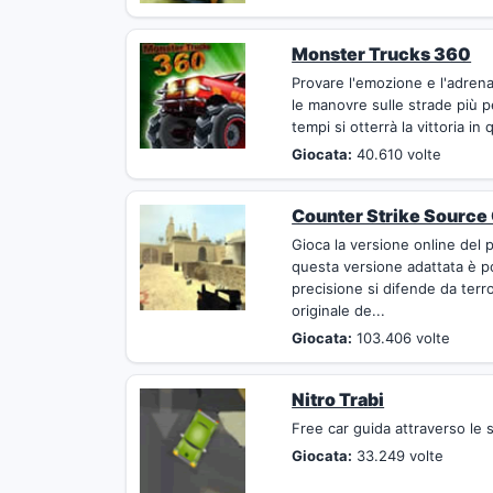
Monster Trucks 360
Provare l'emozione e l'adrena
le manovre sulle strade più per
tempi si otterrà la vittoria i
Giocata:
40.610 volte
Counter Strike Source
Gioca la versione online del 
questa versione adattata è pos
precisione si difende da terr
originale de...
Giocata:
103.406 volte
Nitro Trabi
Free car guida attraverso le st
Giocata:
33.249 volte