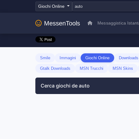
Giochi Online
MessenTools
Messaggistica Istan
Smile
Immagini
Giochi Online
Download
Gtalk Downloads
MSN Trucchi
MSN Skins
Cerca giochi de auto