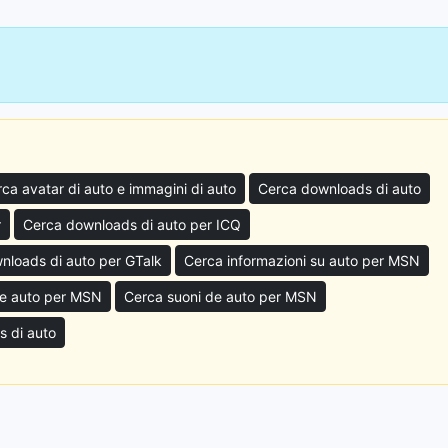
ca avatar di auto e immagini di auto
Cerca downloads di auto
r
Cerca downloads di auto per ICQ
nloads di auto per GTalk
Cerca informazioni su auto per MSN
de auto per MSN
Cerca suoni de auto per MSN
s di auto