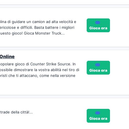
lina di guidare un camion ad alta velocità e
icolose e difficili. Basta battere i migliori
Gioca ora
n questo gioco! Gioca Monster Truck...
 Online
popolare gioco di Counter Strike Source. In
sibile dimostrare la vostra abilità nel tiro di
Gioca ora
oristi che ti attaccano, come nella versione
rade della città!...
Gioca ora