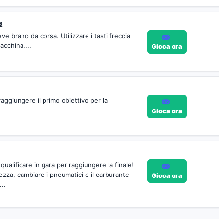
s
e brano da corsa. Utilizzare i tasti freccia
acchina....
Gioca ora
raggiungere il primo obiettivo per la
Gioca ora
ualificare in gara per raggiungere la finale!
gezza, cambiare i pneumatici e il carburante
Gioca ora
...