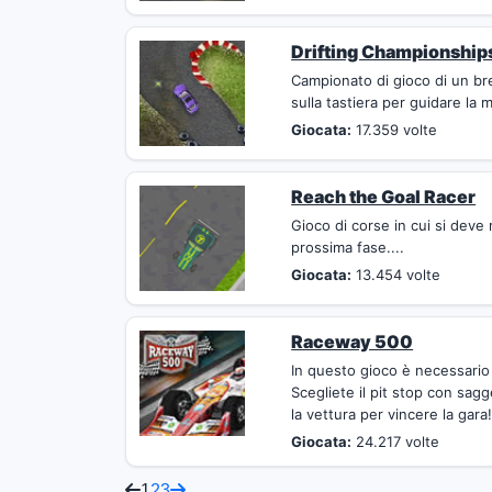
Drifting Championship
Campionato di gioco di un brev
sulla tastiera per guidare la m
Giocata:
17.359 volte
Reach the Goal Racer
Gioco di corse in cui si deve 
prossima fase....
Giocata:
13.454 volte
Raceway 500
In questo gioco è necessario q
Scegliete il pit stop con sag
la vettura per vincere la gara!
Giocata:
24.217 volte
1
2
3