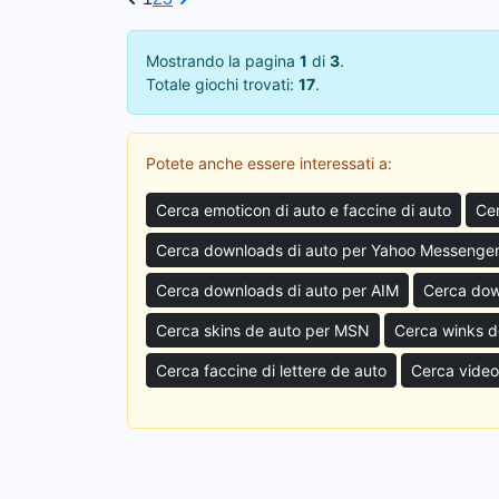
Mostrando la pagina
1
di
3
.
Totale giochi trovati:
17
.
Potete anche essere interessati a:
Cerca emoticon di auto e faccine di auto
Cer
Cerca downloads di auto per Yahoo Messenge
Cerca downloads di auto per AIM
Cerca dow
Cerca skins de auto per MSN
Cerca winks 
Cerca faccine di lettere de auto
Cerca video