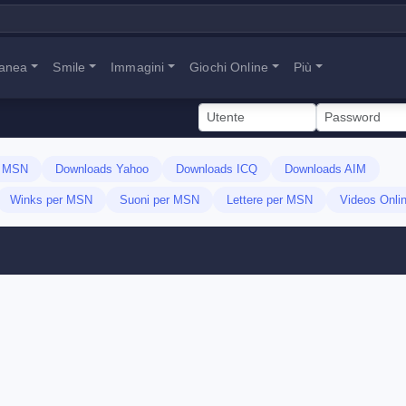
tanea
Smile
Immagini
Giochi Online
Più
s MSN
Downloads Yahoo
Downloads ICQ
Downloads AIM
Winks per MSN
Suoni per MSN
Lettere per MSN
Videos Onli