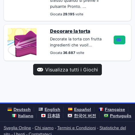
stesso quando si preme il
pulsante Pronto. ...
Giocata
29.195
volte
Decorare la torta
Decorate la torta con frutta
ingredienti che vuoi!...
Giocata
36.687
volte
Visualizza tutti i Giochi
Deutsch
English
Español
Française
Italiano
日本語
한국어 버전
Português
Sveglia Online
Chi siamo
Termini e Condizioni
Statistiche del
-
-
-
sito
Utenti
Contattateci
-
-