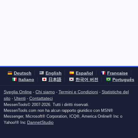
Deutsch
English
Español
Française
Italiano
日本語
한국어 버전
Português
Sveglia Online
Chi siamo
Termini e Condizioni
Statistiche del
-
-
-
sito
Utenti
Contattateci
-
-
MessenTools© 2007-2026. Tutti i diritti riservati.
MessenTools.com non ha alcun rapporto giuridico con MSN®
Messenger, Microsoft® Corporation, ICQ®, America Online® Inc o
DannetStudio
Yahoo!® Inc