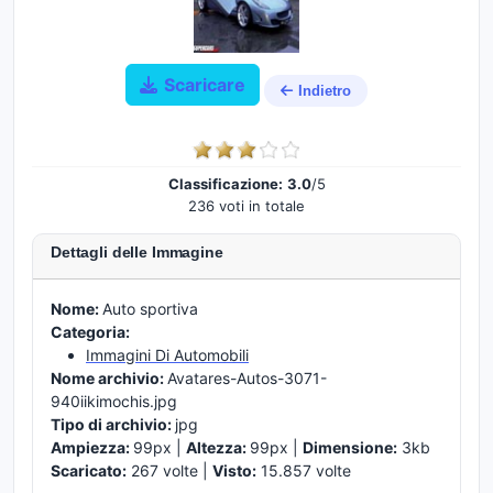
Scaricare
Indietro
Classificazione:
3.0
/5
236 voti in totale
Dettagli delle Immagine
Nome:
Auto sportiva
Categoria:
Immagini Di Automobili
Nome archivio:
Avatares-Autos-3071-
940iikimochis.jpg
Tipo di archivio:
jpg
Ampiezza:
99px |
Altezza:
99px |
Dimensione:
3kb
Scaricato:
267 volte |
Visto:
15.857 volte