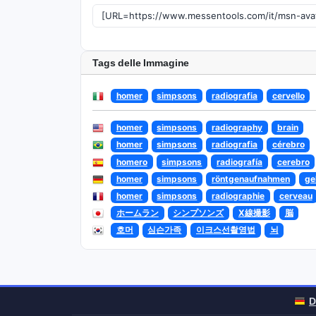
Tags delle Immagine
homer
simpsons
radiografia
cervello
homer
simpsons
radiography
brain
homer
simpsons
radiografia
cérebro
homero
simpsons
radiografía
cerebro
homer
simpsons
röntgenaufnahmen
ge
homer
simpsons
radiographie
cerveau
ホームラン
シンプソンズ
X線撮影
脳
호머
심슨가족
이크스선촬영법
뇌
D