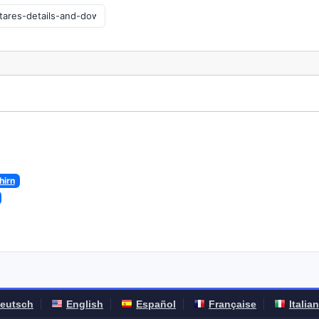
hirn
eutsch
English
Español
Française
Italia