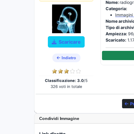
Nome:
radiog
Categoria:
Immagini 
Nome archivi
Tipo di archiv
Ampiezza:
96
Scaricato:
1.1
Scaricare
Indietro
Classificazione:
3.0
/5
326 voti in totale
P
Condividi Immagine