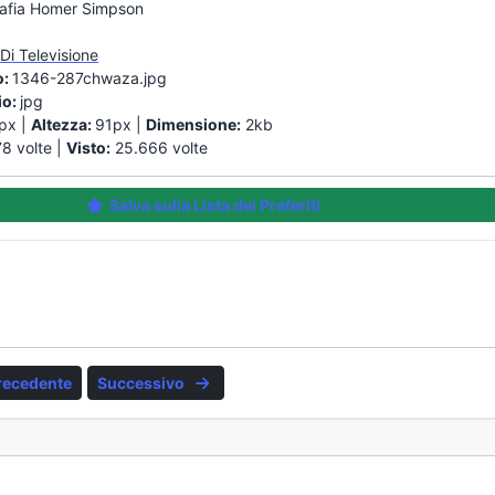
rafia Homer Simpson
Di Televisione
o:
1346-287chwaza.jpg
io:
jpg
px |
Altezza:
91px |
Dimensione:
2kb
78 volte |
Visto:
25.666 volte
Salva sulla Lista dei Preferiti
recedente
Successivo