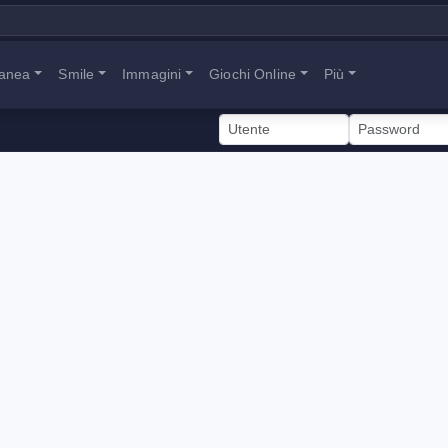
tanea
Smile
Immagini
Giochi Online
Più