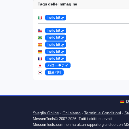
Tags delle Immagine
hello kitty
hello kitty
hello kitty
hello kitty
hello kitty
hello kitty
ハローキティ
헬로키티
D
Sveglia Online
Chi siamo
Termini e Condizioni
St
-
-
-
MessenTools© 2007-2026. Tutti i diritti riservati.
MessenTools.com non ha alcun rapporto giuridico con M