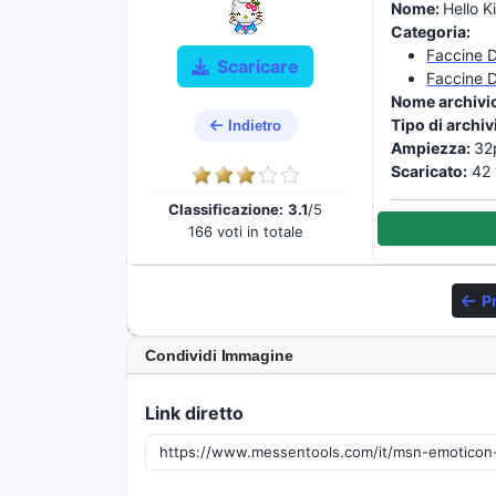
Nome:
Hello K
Categoria:
Faccine D
Scaricare
Faccine 
Nome archivi
Tipo di archiv
Indietro
Ampiezza:
32
Scaricato:
42 
Classificazione:
3.1
/5
166 voti in totale
P
Condividi Immagine
Link diretto