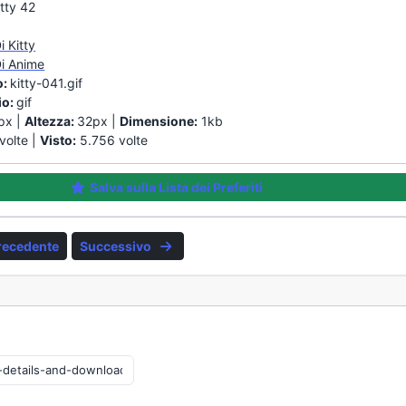
itty 42
i Kitty
Di Anime
o:
kitty-041.gif
io:
gif
px |
Altezza:
32px |
Dimensione:
1kb
volte |
Visto:
5.756 volte
Salva sulla Lista dei Preferiti
recedente
Successivo