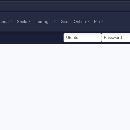
tanea
Smile
Immagini
Giochi Online
Più