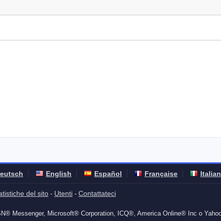
eutsch
English
Español
Française
Italia
atistiche del sito
Utenti
Contattateci
-
-
SN® Messenger, Microsoft® Corporation, ICQ®, America Online® Inc o Yaho