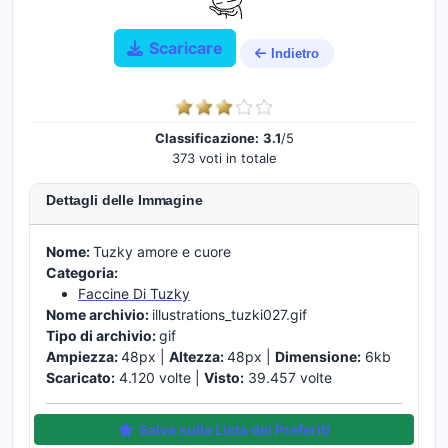
Scaricare
Indietro
Classificazione:
3.1
/5
373 voti in totale
Dettagli delle Immagine
Nome:
Tuzky amore e cuore
Categoria:
Faccine Di Tuzky
Nome archivio:
illustrations_tuzki027.gif
Tipo di archivio:
gif
Ampiezza:
48px |
Altezza:
48px |
Dimensione:
6kb
Scaricato:
4.120 volte |
Visto:
39.457 volte
Salva sulla Lista dei Preferiti