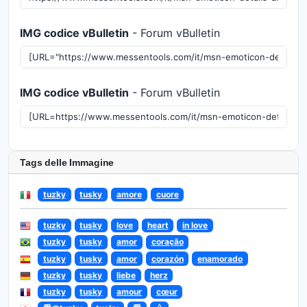
IMG codice vBulletin
- Forum vBulletin
IMG codice vBulletin
- Forum vBulletin
Tags delle Immagine
tuzky
tusky
amore
cuore
tuzky
tusky
love
heart
in love
tuzky
tusky
amor
coração
tuzky
tusky
amor
corazón
enamorado
tuzky
tusky
liebe
herz
tuzky
tusky
amour
cœur