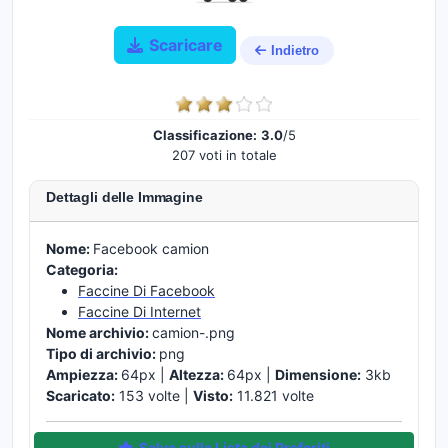
Scaricare
Indietro
Classificazione:
3.0
/5
207 voti in totale
Dettagli delle Immagine
Nome:
Facebook camion
Categoria:
Faccine Di Facebook
Faccine Di Internet
Nome archivio:
camion-.png
Tipo di archivio:
png
Ampiezza:
64px |
Altezza:
64px |
Dimensione:
3kb
Scaricato:
153 volte |
Visto:
11.821 volte
Salva sulla Lista dei Preferiti