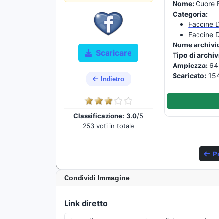
Nome:
Cuore 
Categoria:
Faccine 
Faccine D
Nome archivi
Scaricare
Tipo di archiv
Ampiezza:
64
Scaricato:
154
Indietro
Classificazione:
3.0
/5
253 voti in totale
P
Condividi Immagine
Link diretto