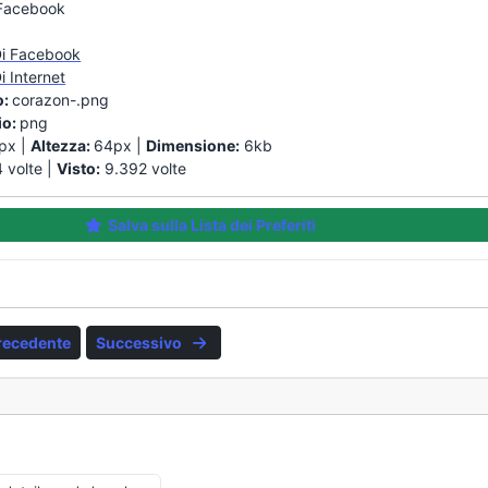
Facebook
Di Facebook
i Internet
o:
corazon-.png
io:
png
px |
Altezza:
64px |
Dimensione:
6kb
 volte |
Visto:
9.392 volte
Salva sulla Lista dei Preferiti
recedente
Successivo