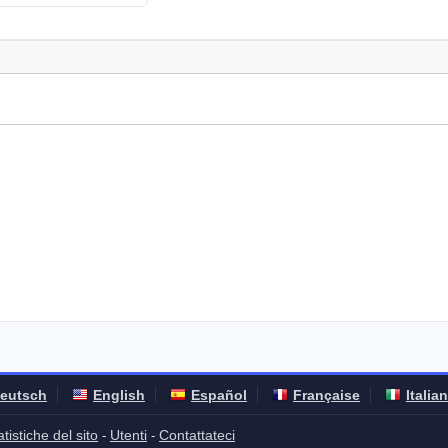
eutsch
English
Español
Française
Italia
atistiche del sito
Utenti
Contattateci
-
-