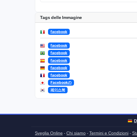
Tags delle Immagine
facebook
facebook
facebook
facebook
facebook
facebook
Facebookの
페이스북
D
Sveglia Online
Chi siamo
Termini e Condizioni
St
-
-
-