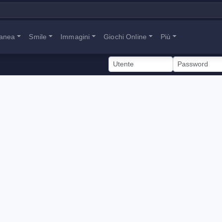
tanea
Smile
Immagini
Giochi Online
Più