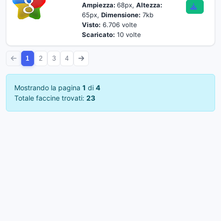
Ampiezza:
68px,
Altezza:
65px,
Dimensione:
7kb
Visto:
6.706 volte
Scaricato:
10 volte
1
2
3
4
Mostrando la pagina
1
di
4
Totale faccine trovati:
23