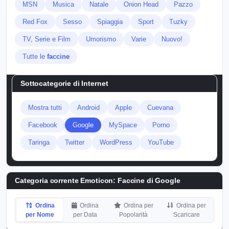
MSN
Musica
Natale
Onion Head
Pazzo
Red Fox
Sesso
Spiaggia
Sport
Tuzky
TV, Serie e Film
Umorismo
Varie
Nuovo!
Tutte le
faccine
Sottocategorie di
Internet
Mostra tutti
Android
Apple
Cuevana
Facebook
Google
MySpace
Porno
Taringa
Twitter
WordPress
YouTube
Categoria corrente Emoticon:
Faccine di Google
Ordina
Ordina
Ordina per
Ordina per
per Nome
per Data
Popolarità
Scaricare