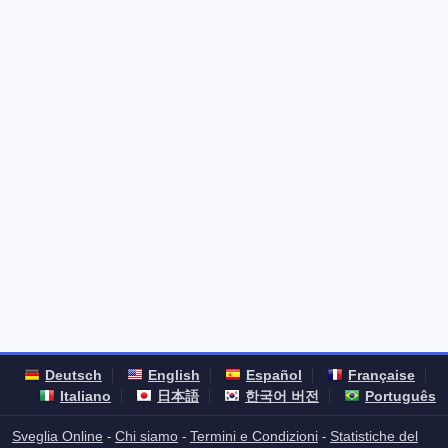
Deutsch
English
Español
Française
Italiano
日本語
한국어 버전
Português
Sveglia Online
Chi siamo
Termini e Condizioni
Statistiche del
-
-
-