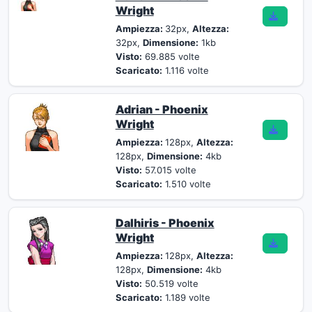
Wright
Ampiezza:
32px,
Altezza:
32px,
Dimensione:
1kb
Visto:
69.885 volte
Scaricato:
1.116 volte
Adrian - Phoenix
Wright
Ampiezza:
128px,
Altezza:
128px,
Dimensione:
4kb
Visto:
57.015 volte
Scaricato:
1.510 volte
Dalhiris - Phoenix
Wright
Ampiezza:
128px,
Altezza:
128px,
Dimensione:
4kb
Visto:
50.519 volte
Scaricato:
1.189 volte