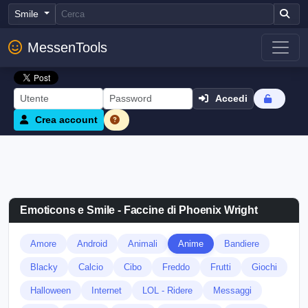
Smile
MessenTools
Accedi
Crea account
Emoticons e Smile - Faccine di Phoenix Wright
Amore
Android
Animali
Anime
Bandiere
Blacky
Calcio
Cibo
Freddo
Frutti
Giochi
Halloween
Internet
LOL - Ridere
Messaggi