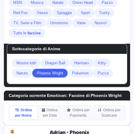
MSN
Musica
Natale
Onion Head
Pazzo
Red Fox
Sesso
Spiaggia
Sport
Tuzky
TV, Serie e Film
Umorismo
Varie
Nuovo!
Tutte le
faccine
Sottocategorie di
Anime
Mostra tutti
Dragon Ball
Hamtaro
Kitty
Naruto
Phoenix Wright
Pokemon
Pucca
Categoria corrente Emoticon:
Faccine di Phoenix Wright
Ordina
Ordina
Ordina per
Ordina per
per Nome
per Data
Popolarità
Scaricare
Adrian - Phoenix