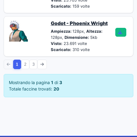
Visto:
25.705 volte
Scaricato:
159 volte
Godot - Phoenix Wright
Ampiezza:
128px,
Altezza:
128px,
Dimensione:
5kb
Visto:
23.691 volte
Scaricato:
310 volte
1
2
3
Mostrando la pagina
1
di
3
Totale faccine trovati:
20