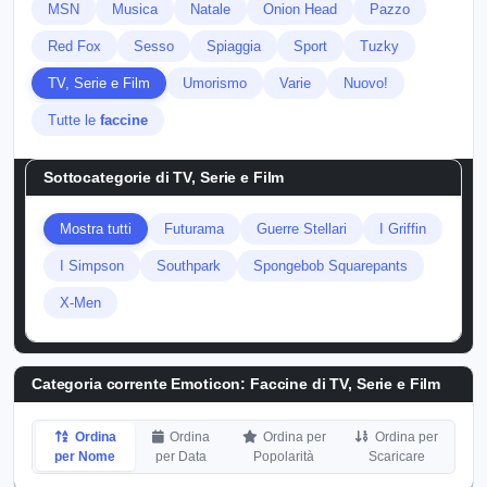
MSN
Musica
Natale
Onion Head
Pazzo
Red Fox
Sesso
Spiaggia
Sport
Tuzky
TV, Serie e Film
Umorismo
Varie
Nuovo!
Tutte le
faccine
Sottocategorie di
TV, Serie e Film
Mostra tutti
Futurama
Guerre Stellari
I Griffin
I Simpson
Southpark
Spongebob Squarepants
X-Men
Categoria corrente Emoticon:
Faccine di TV, Serie e Film
Ordina
Ordina
Ordina per
Ordina per
per Nome
per Data
Popolarità
Scaricare