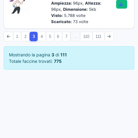
Ampiezza:
96px,
Altezza:
96px,
Dimensione:
5kb
Visto:
5.788 volte
Scaricato:
73 volte
1
2
3
4
5
6
7
...
110
111
Mostrando la pagina
3
di
111
Totale faccine trovati:
775