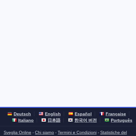
Deutsch
English
Español
Française
Italiano
日本語
한국어 버전
Português
Sveglia Online
Chi siamo
Termini e Condizioni
Statistiche del
-
-
-