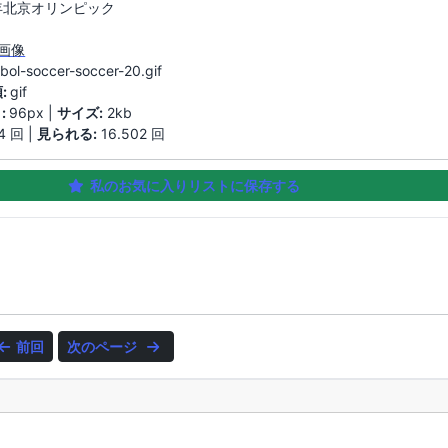
8年北京オリンピック
 画像
tbol-soccer-soccer-20.gif
:
gif
:
96px |
サイズ:
2kb
4 回 |
見られる:
16.502 回
私のお気に入りリストに保存する
前回
次のページ