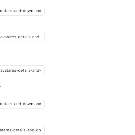
グ
ブ
ト