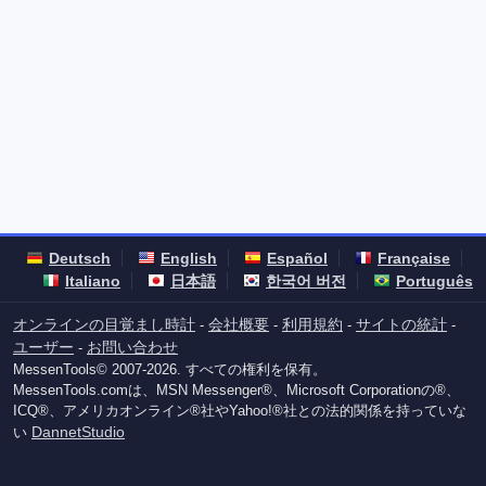
Deutsch
English
Español
Française
Italiano
日本語
한국어 버전
Português
オンラインの目覚まし時計
会社概要
利用規約
サイトの統計
-
-
-
-
ユーザー
お問い合わせ
-
MessenTools© 2007-2026. すべての権利を保有。
MessenTools.comは、MSN Messenger®、Microsoft Corporationの®、
ICQ®、アメリカオンライン®社やYahoo!®社との法的関係を持っていな
DannetStudio
い