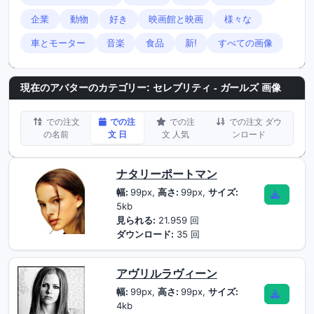
企業
動物
好き
映画館と映画
様々な
車とモーター
音楽
食品
新!
すべての画像
現在のアバターのカテゴリー: セレブリティ - ガールズ 画像
での注文
での注
での注
での注文 ダウ
の名前
文 日
文 人気
ンロード
ナタリーポートマン
幅:
99px,
高さ:
99px,
サイズ:
5kb
見られる:
21.959 回
ダウンロード:
35 回
アヴリルラヴィーン
幅:
99px,
高さ:
99px,
サイズ:
4kb