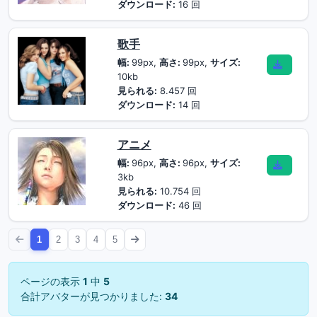
ダウンロード:
16 回
歌手
幅:
99px,
高さ:
99px,
サイズ:
10kb
見られる:
8.457 回
ダウンロード:
14 回
アニメ
幅:
96px,
高さ:
96px,
サイズ:
3kb
見られる:
10.754 回
ダウンロード:
46 回
1
2
3
4
5
ページの表示
1
中
5
合計アバターが見つかりました:
34