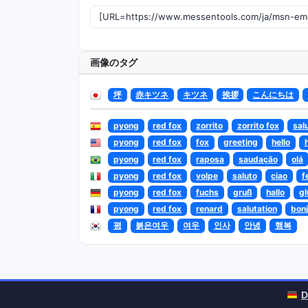
画像のタグ
坪
赤キツネ
キツネ
挨拶
こんにちは
pyong
red fox
zorrito
zorrito fox
sal
pyong
red fox
fox
greeting
hello
pyong
red fox
raposa
saudação
olá
pyong
red fox
volpe
saluto
ciao
f
pyong
red fox
fuchs
gruß
hallo
gl
pyong
red fox
renard
salutation
bon
평
붉은여우
여우
인사
안녕
행복
D