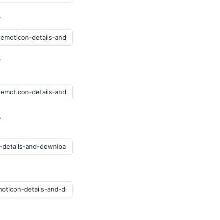
グ
ブ
ト