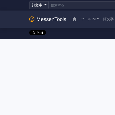
顔文字
MessenTools
ツールIM
顔文字