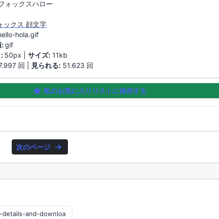
フォックスハロー
ォックス 顔文字
hello-hola.gif
:
gif
:
50px |
サイズ:
11kb
7.997 回 |
見られる:
51.623 回
私のお気に入りリストに保存する
次のページ