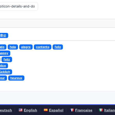
幸せ
udo
hola
alegre
contento
feliz
happy
feliz
elice
ücklich
jour
heureux
eutsch
English
Español
Française
Italia