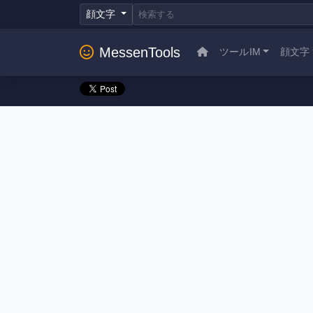
顔文字
MessenTools
ツールIM
顔文字