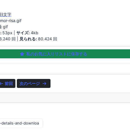
 顔文字
mor-risa.gif
:
gif
:
53px |
サイズ:
4kb
3.240 回 |
見られる:
80.424 回
私のお気に入りリストに保存する
前回
次のページ