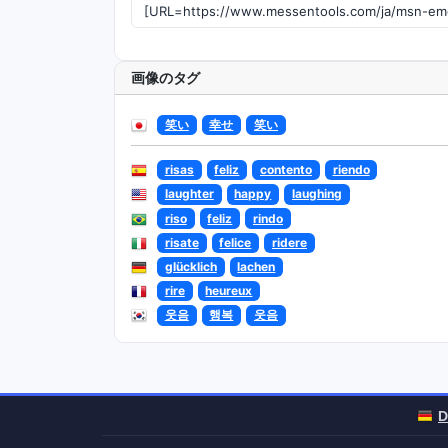
画像のタグ
笑い
幸せ
笑い
risas
feliz
contento
riendo
laughter
happy
laughing
riso
feliz
rindo
risate
felice
ridere
glücklich
lachen
rire
heureux
웃음
행복
웃음
D