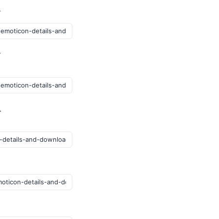
グ
ブ
ト