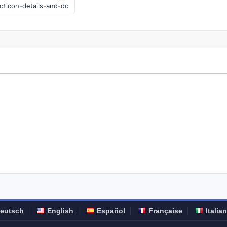
eutsch
English
Español
Française
Italia