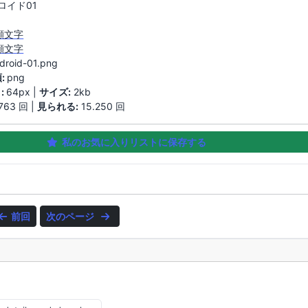
ロイド01
 顔文字
t 顔文字
droid-01.png
:
png
:
64px |
サイズ:
2kb
763 回 |
見られる:
15.250 回
私のお気に入りリストに保存する
前回
次のページ