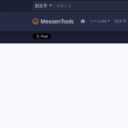
顔文字
MessenTools
ツールIM
顔文字