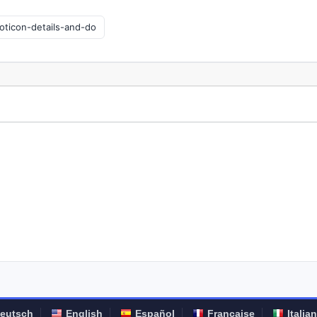
eutsch
English
Español
Française
Italia