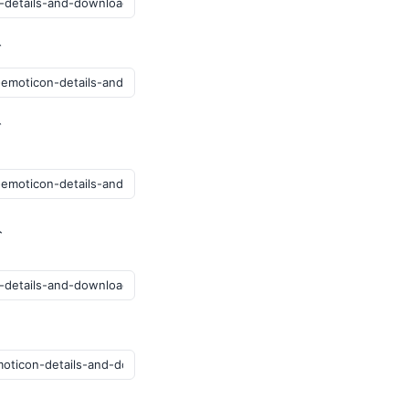
グ
ブ
ト