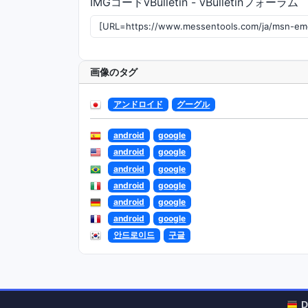
IMGコードvBulletin - vBulletinフォーラム
画像のタグ
アンドロイド
グーグル
android
google
android
google
android
google
android
google
android
google
android
google
안드로이드
구글
D