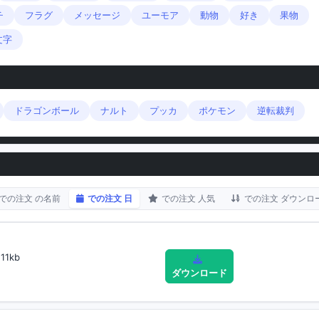
チ
フラグ
メッセージ
ユーモア
動物
好き
果物
文字
ドラゴンボール
ナルト
プッカ
ポケモン
逆転裁判
での注文 の名前
での注文 日
での注文 人気
での注文 ダウンロ
11kb
ダウンロード