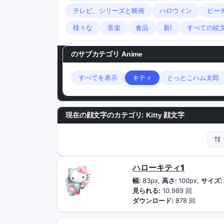
テレビ、シリーズと映画
ハロウィン
ビー
様々な
音楽
食品
新!
すべての絵
のサブカテゴリ
Anime
すべてを表示
キティ
とっとこハム太郎
現在の顔文字のカテゴリ:
Kitty 顔文字
ハローキティ1
幅:
83px,
高さ:
100px,
サイズ:
見られる:
10.989 回
ダウンロード:
878 回