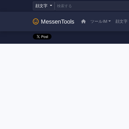
顔文字
MessenTools
ツールIM
顔文字