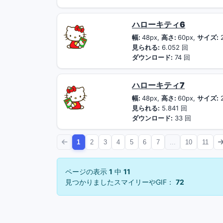
ハローキティ6
幅:
48px,
高さ:
60px,
サイズ:
見られる:
6.052 回
ダウンロード:
74 回
ハローキティ7
幅:
48px,
高さ:
60px,
サイズ:
見られる:
5.841 回
ダウンロード:
33 回
1
2
3
4
5
6
7
...
10
11
ページの表示
1
中
11
見つかりましたスマイリーやGIF：
72