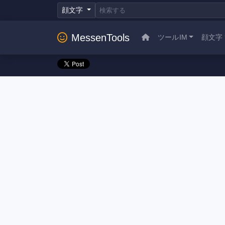
顔文字
MessenTools
ツールIM
顔文字