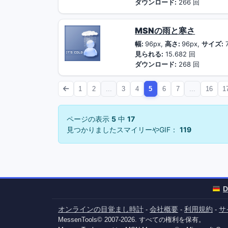
ダウンロード:
266 回
MSNの雨と寒さ
幅:
96px,
高さ:
96px,
サイズ:
7
見られる:
15.682 回
ダウンロード:
268 回
1
2
...
3
4
5
6
7
...
16
1
ページの表示
5
中
17
見つかりましたスマイリーやGIF：
119
D
オンラインの目覚まし時計
会社概要
利用規約
サ
-
-
-
MessenTools© 2007-2026. すべての権利を保有。