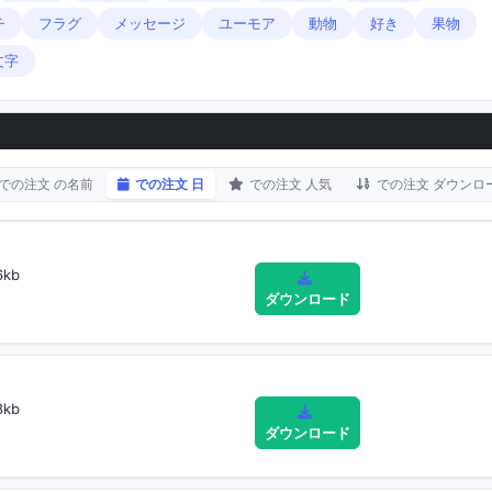
チ
フラグ
メッセージ
ユーモア
動物
好き
果物
文字
での注文 の名前
での注文 日
での注文 人気
での注文 ダウンロ
6kb
ダウンロード
8kb
ダウンロード