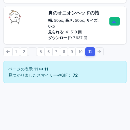
鼻のオニオンヘッドの指
幅:
50px,
高さ:
50px,
サイズ:
6kb
見られる:
41.510 回
ダウンロード:
7.637 回
1
2
...
5
6
7
8
9
10
11
ページの表示
11
中
11
見つかりましたスマイリーやGIF：
72