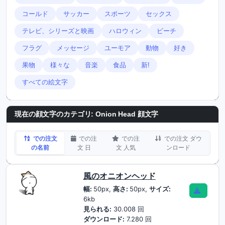
コールド
サッカー
スポーツ
セックス
テレビ、シリーズと映画
ハロウィン
ビーチ
フラグ
メッセージ
ユーモア
動物
好き
果物
様々な
音楽
食品
新!
すべての絵文字
現在の顔文字のカテゴリ:
Onion Head 顔文字
での注文
での注
での注
での注文 ダウ
の名前
文 日
文 人気
ンロード
風のオニオンヘッド
幅:
50px,
高さ:
50px,
サイズ:
6kb
見られる:
30.008 回
ダウンロード:
7.280 回