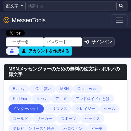
顔文字
MessenTools
サインイン
アカウントを作成する
MSNメッセンジャーのための無料の絵文字 - ポルノの
顔文字
Blacky
LOL - 笑い
MSN
Onion Head
Red Fox
Tuzky
アニメ
アンドロイド）とは
インターネット
クリスマス
クレイジー
ゲーム
コールド
サッカー
スポーツ
セックス
テレビ、シリーズと映画
ハロウィン
ビーチ