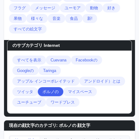
フラグ
メッセージ
ユーモア
動物
好き
果物
様々な
音楽
食品
新!
すべての絵文字
のサブカテゴリ
Internet
すべてを表示
Cuevana
Facebookの
Googleの
Taringa
アップル インコーポレイテッド
アンドロイド）とは
ツイッタ
ポルノの
マイスペース
ユーチューブ
ワードプレス
現在の顔文字のカテゴリ:
ポルノの 顔文字