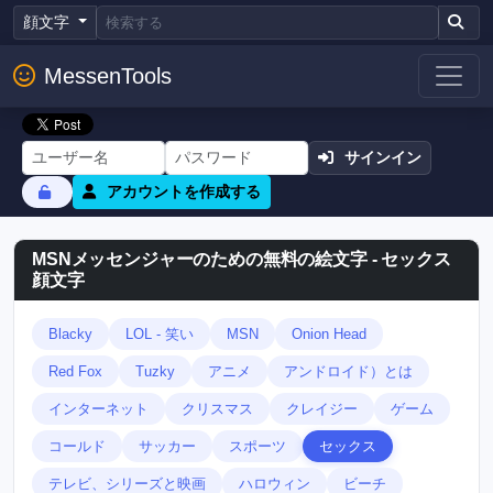
顔文字
MessenTools
サインイン
アカウントを作成する
MSNメッセンジャーのための無料の絵文字 - セックス
顔文字
Blacky
LOL - 笑い
MSN
Onion Head
Red Fox
Tuzky
アニメ
アンドロイド）とは
インターネット
クリスマス
クレイジー
ゲーム
コールド
サッカー
スポーツ
セックス
テレビ、シリーズと映画
ハロウィン
ビーチ