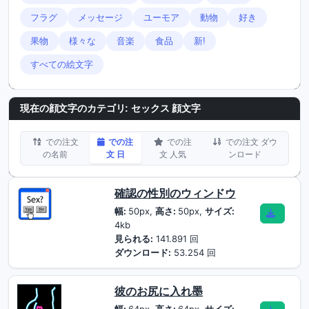
フラグ
メッセージ
ユーモア
動物
好き
果物
様々な
音楽
食品
新!
すべての絵文字
現在の顔文字のカテゴリ:
セックス 顔文字
での注文
での注
での注
での注文 ダウ
の名前
文 日
文 人気
ンロード
確認の性別のウィンドウ
幅:
50px,
高さ:
50px,
サイズ:
4kb
見られる:
141.891 回
ダウンロード:
53.254 回
彼のお尻に入れ墨