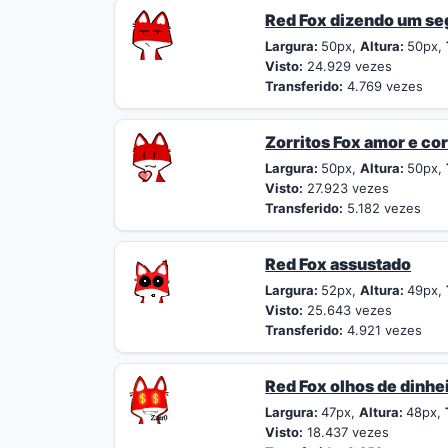
Red Fox dizendo um se
Largura:
50px,
Altura:
50px,
Visto:
24.929 vezes
Transferido:
4.769 vezes
Zorritos Fox amor e co
Largura:
50px,
Altura:
50px,
Visto:
27.923 vezes
Transferido:
5.182 vezes
Red Fox assustado
Largura:
52px,
Altura:
49px,
Visto:
25.643 vezes
Transferido:
4.921 vezes
Red Fox olhos de dinhe
Largura:
47px,
Altura:
48px,
Visto:
18.437 vezes