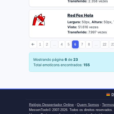
Transferido:
2.358 vezes
Red Fox Hola
Largura:
50px,
Altura:
50px,
Visto:
51.616 vezes
Transferido:
7.997 vezes
1
2
...
4
5
6
7
8
...
22
2
Mostrando página
6
de
23
Total emoticons encontrados:
155
D
Relógio Despertador Online
Quem Somos
Termos
-
-
MessenTools© 2007-2026. Todos os direitos reservados.