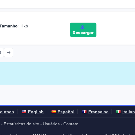
Tamanho:
11kb
Descargar
3
eutsch
English
Español
Française
Italia
Estatísticas do site
Usuários
Contato
-
-
-