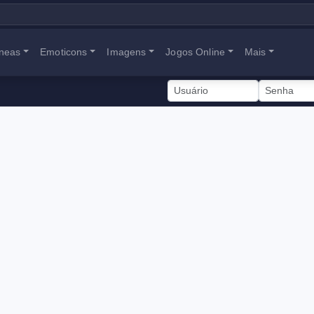
neas
Emoticons
Imagens
Jogos Online
Mais