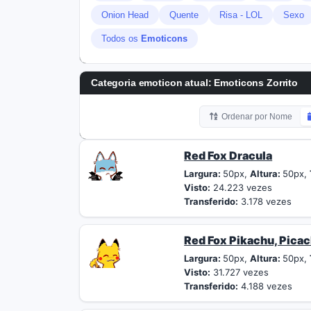
Onion Head
Quente
Risa - LOL
Sexo
Todos os
Emoticons
Categoria emoticon atual:
Emoticons Zorrito
Ordenar por Nome
Red Fox Dracula
Largura:
50px,
Altura:
50px,
Visto:
24.223 vezes
Transferido:
3.178 vezes
Red Fox Pikachu, Pica
Largura:
50px,
Altura:
50px,
Visto:
31.727 vezes
Transferido:
4.188 vezes