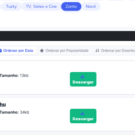
Tuzky
TV, Séries e Cine
Zorrito
Novo!
Ordenar por Data
Ordenar por Popularidade
Ordenar por Downlo
Tamanho:
13kb
Descargar
chu
Tamanho:
34kb
Descargar